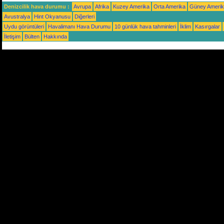
Denizcilik hava durumu :
Avrupa
Afrika
Kuzey Amerika
Orta Amerika
Güney Ameri
Avustralya
Hint Okyanusu
Diğerleri
Uydu görüntüleri
Havalimanı Hava Durumu
10 günlük hava tahminleri
İklim
Kasırgalar
İletişim
Bülten
Hakkında