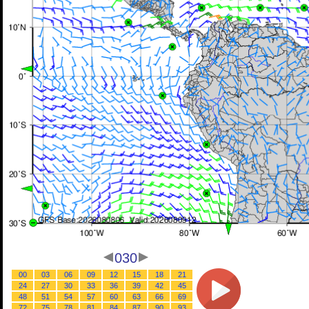
030
00
03
06
09
12
15
18
21
24
27
30
33
36
39
42
45
48
51
54
57
60
63
66
69
72
75
78
81
84
87
90
93