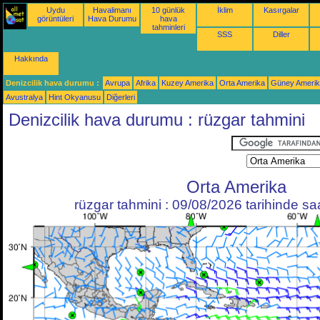
Uydu
Havalimanı
10 günlük
İklim
Kasırgalar
görüntüleri
Hava Durumu
hava
tahminleri
SSS
Diller
Hakkında
Denizcilik hava durumu :
Avrupa
Afrika
Kuzey Amerika
Orta Amerika
Güney Ameri
Avustralya
Hint Okyanusu
Diğerleri
Denizcilik hava durumu : rüzgar tahmini
Orta Amerika
rüzgar tahmini : 09/08/2026 tarihinde s