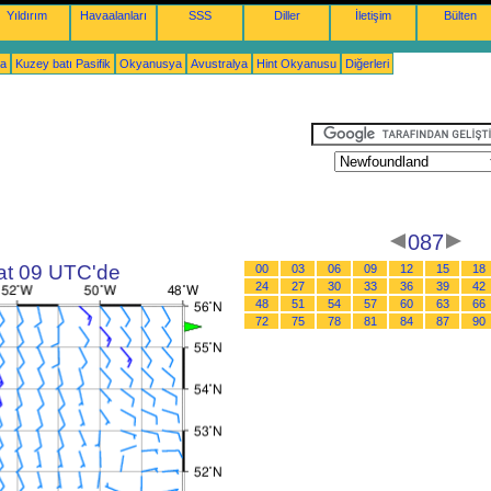
Yıldırım
Havaalanları
SSS
Diller
İletişim
Bülten
ka
Kuzey batı Pasifik
Okyanusya
Avustralya
Hint Okyanusu
Diğerleri
087
aat 09 UTC'de
00
03
06
09
12
15
18
24
27
30
33
36
39
42
48
51
54
57
60
63
66
72
75
78
81
84
87
90