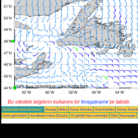
Bu sitedeki bilgilerin kullanımı bir
feragatname
'ye tabidir.
Denizcilik hava durumu :
Avrupa
Afrika
Kuzey Amerika
Orta Amerika
Güney Ameri
Uydu görüntüleri
Havalimanı Hava Durumu
10 günlük hava tahminleri
İklim
Kasırgalar