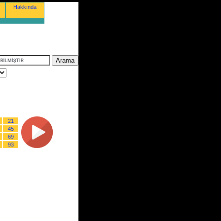
Hakkında
21
45
69
93