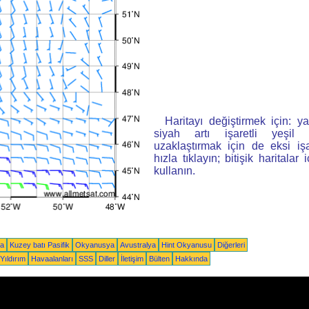
Haritayı değiştirmek için: ya
siyah artı işaretli yeşi
uzaklaştırmak için de eksi iş
hızla tıklayın; bitişik haritalar 
kullanın.
ka
Kuzey batı Pasifik
Okyanusya
Avustralya
Hint Okyanusu
Diğerleri
Yıldırım
Havaalanları
SSS
Diller
İletişim
Bülten
Hakkında