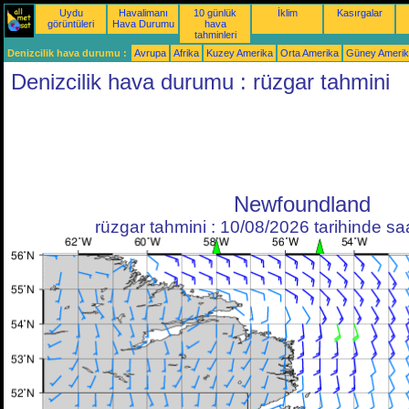
Uydu
Havalimanı
10 günlük
İklim
Kasırgalar
görüntüleri
Hava Durumu
hava
tahminleri
Denizcilik hava durumu :
Avrupa
Afrika
Kuzey Amerika
Orta Amerika
Güney Ameri
Denizcilik hava durumu : rüzgar tahmini
Newfoundland
rüzgar tahmini : 10/08/2026 tarihinde s