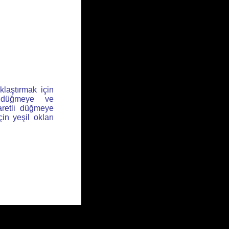
klaştırmak için
l düğmeye ve
aretli düğmeye
için yeşil okları