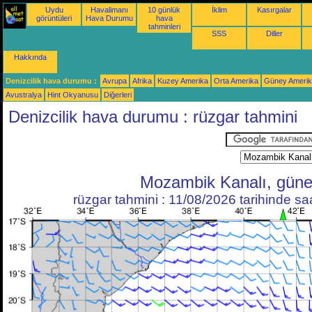
Uydu
Havalimanı
10 günlük
İklim
Kasırgalar
görüntüleri
Hava Durumu
hava
tahminleri
SSS
Diller
Hakkında
Denizcilik hava durumu :
Avrupa
Afrika
Kuzey Amerika
Orta Amerika
Güney Ameri
Avustralya
Hint Okyanusu
Diğerleri
Denizcilik hava durumu : rüzgar tahmini
Mozambik Kanalı, gün
rüzgar tahmini : 11/08/2026 tarihinde s