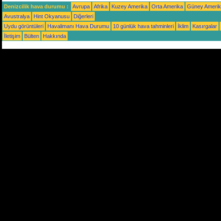
Denizcilik hava durumu :
Avrupa
Afrika
Kuzey Amerika
Orta Amerika
Güney Ameri
Avustralya
Hint Okyanusu
Diğerleri
Uydu görüntüleri
Havalimanı Hava Durumu
10 günlük hava tahminleri
İklim
Kasırgalar
İletişim
Bülten
Hakkında