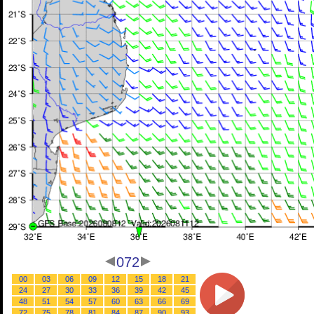
072
00
03
06
09
12
15
18
21
24
27
30
33
36
39
42
45
48
51
54
57
60
63
66
69
72
75
78
81
84
87
90
93