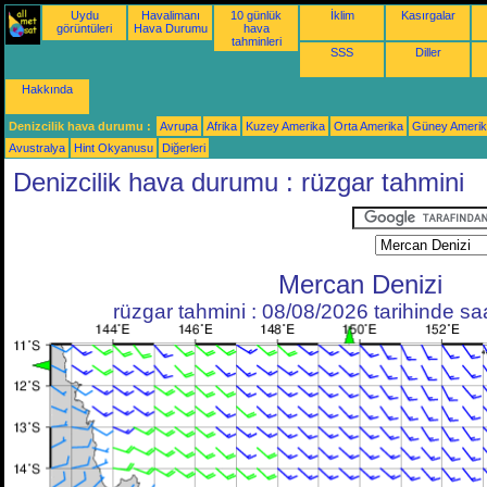
Uydu
Havalimanı
10 günlük
İklim
Kasırgalar
görüntüleri
Hava Durumu
hava
tahminleri
SSS
Diller
Hakkında
Denizcilik hava durumu :
Avrupa
Afrika
Kuzey Amerika
Orta Amerika
Güney Ameri
Avustralya
Hint Okyanusu
Diğerleri
Denizcilik hava durumu : rüzgar tahmini
Mercan Denizi
rüzgar tahmini : 08/08/2026 tarihinde s