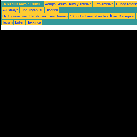
Denizcilik hava durumu :
Avrupa
Afrika
Kuzey Amerika
Orta Amerika
Güney Ameri
Avustralya
Hint Okyanusu
Diğerleri
Uydu görüntüleri
Havalimanı Hava Durumu
10 günlük hava tahminleri
İklim
Kasırgalar
İletişim
Bülten
Hakkında