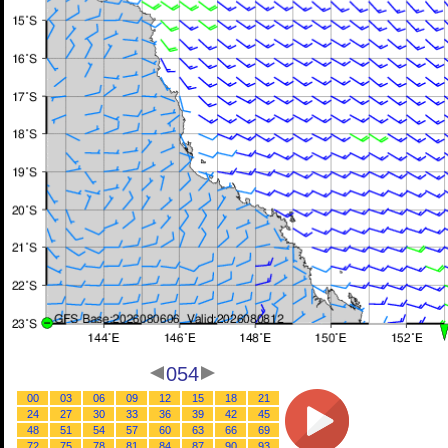
054
00
03
06
09
12
15
18
21
24
27
30
33
36
39
42
45
48
51
54
57
60
63
66
69
72
75
78
81
84
87
90
93