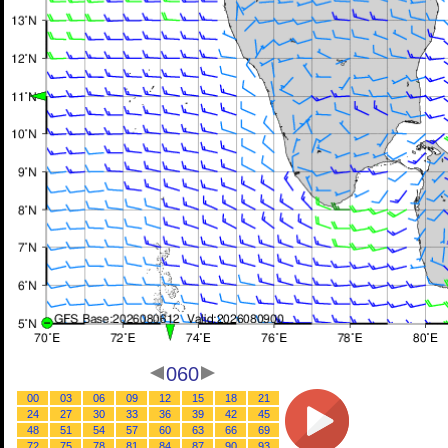
060
00
03
06
09
12
15
18
21
24
27
30
33
36
39
42
45
48
51
54
57
60
63
66
69
72
75
78
81
84
87
90
93