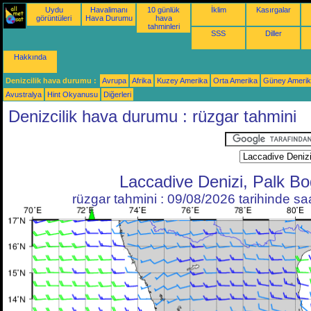
Uydu
Havalimanı
10 günlük
İklim
Kasırgalar
görüntüleri
Hava Durumu
hava
tahminleri
SSS
Diller
Hakkında
Denizcilik hava durumu :
Avrupa
Afrika
Kuzey Amerika
Orta Amerika
Güney Ameri
Avustralya
Hint Okyanusu
Diğerleri
Denizcilik hava durumu : rüzgar tahmini
Laccadive Denizi, Palk Bo
rüzgar tahmini : 09/08/2026 tarihinde s