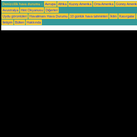
Denizcilik hava durumu :
Avrupa
Afrika
Kuzey Amerika
Orta Amerika
Güney Ameri
Avustralya
Hint Okyanusu
Diğerleri
Uydu görüntüleri
Havalimanı Hava Durumu
10 günlük hava tahminleri
İklim
Kasırgalar
İletişim
Bülten
Hakkında