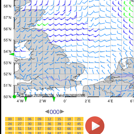
000
00
03
06
09
12
15
18
21
24
27
30
33
36
39
42
45
48
51
54
57
60
63
66
69
72
75
78
81
84
87
90
93