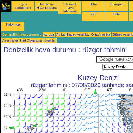
Uydu
Havalimanı
10 günlük
İklim
Kasırgalar
görüntüleri
Hava Durumu
hava
tahminleri
SSS
Diller
Hakkında
Denizcilik hava durumu :
Avrupa
Afrika
Kuzey Amerika
Orta Amerika
Güney Ameri
Avustralya
Hint Okyanusu
Diğerleri
Denizcilik hava durumu : rüzgar tahmini
Kuzey Denizi
rüzgar tahmini : 07/08/2026 tarihinde s