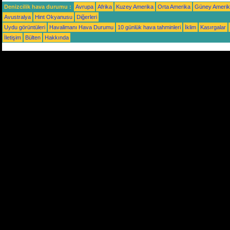
Denizcilik hava durumu :
Avrupa
Afrika
Kuzey Amerika
Orta Amerika
Güney Ameri
Avustralya
Hint Okyanusu
Diğerleri
Uydu görüntüleri
Havalimanı Hava Durumu
10 günlük hava tahminleri
İklim
Kasırgalar
İletişim
Bülten
Hakkında