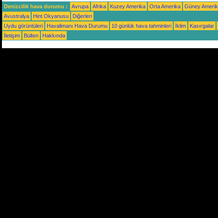
Denizcilik hava durumu :
Avrupa
Afrika
Kuzey Amerika
Orta Amerika
Güney Ameri
Avustralya
Hint Okyanusu
Diğerleri
Uydu görüntüleri
Havalimanı Hava Durumu
10 günlük hava tahminleri
İklim
Kasırgalar
İletişim
Bülten
Hakkında