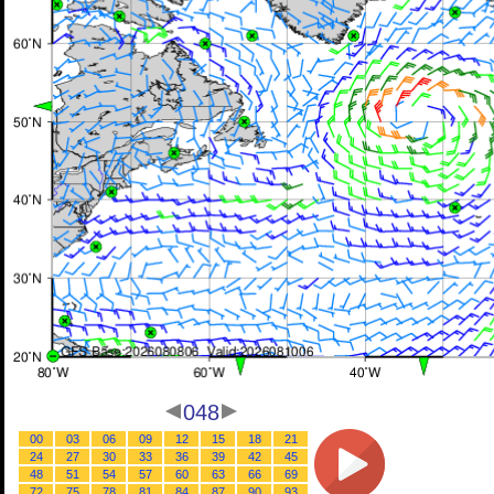
048
00
03
06
09
12
15
18
21
24
27
30
33
36
39
42
45
48
51
54
57
60
63
66
69
72
75
78
81
84
87
90
93