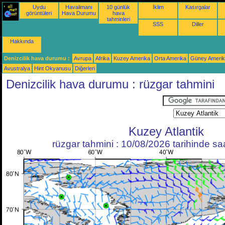
Uydu
Havalimanı
10 günlük
İklim
Kasırgalar
görüntüleri
Hava Durumu
hava
tahminleri
SSS
Diller
Hakkında
Denizcilik hava durumu :
Avrupa
Afrika
Kuzey Amerika
Orta Amerika
Güney Ameri
Avustralya
Hint Okyanusu
Diğerleri
Denizcilik hava durumu : rüzgar tahmini
Kuzey Atlantik
rüzgar tahmini : 10/08/2026 tarihinde s