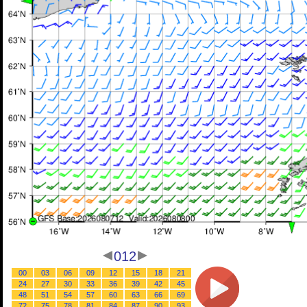
012
00
03
06
09
12
15
18
21
24
27
30
33
36
39
42
45
48
51
54
57
60
63
66
69
72
75
78
81
84
87
90
93