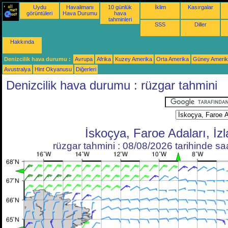
Uydu
Havalimanı
10 günlük
İklim
Kasırgalar
görüntüleri
Hava Durumu
hava
tahminleri
SSS
Diller
Hakkında
Denizcilik hava durumu :
Avrupa
Afrika
Kuzey Amerika
Orta Amerika
Güney Ameri
Avustralya
Hint Okyanusu
Diğerleri
Denizcilik hava durumu : rüzgar tahmini
İskoçya, Faroe Adaları, İz
rüzgar tahmini : 08/08/2026 tarihinde s