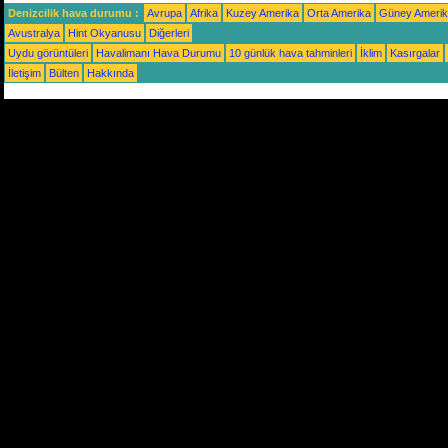
Denizcilik hava durumu :
Avrupa
Afrika
Kuzey Amerika
Orta Amerika
Güney Ameri
Avustralya
Hint Okyanusu
Diğerleri
Uydu görüntüleri
Havalimanı Hava Durumu
10 günlük hava tahminleri
İklim
Kasırgalar
İletişim
Bülten
Hakkında