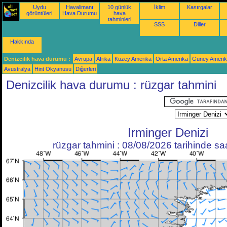
Uydu
Havalimanı
10 günlük
İklim
Kasırgalar
görüntüleri
Hava Durumu
hava
tahminleri
SSS
Diller
Hakkında
Denizcilik hava durumu :
Avrupa
Afrika
Kuzey Amerika
Orta Amerika
Güney Ameri
Avustralya
Hint Okyanusu
Diğerleri
Denizcilik hava durumu : rüzgar tahmini
Irminger Denizi
rüzgar tahmini : 08/08/2026 tarihinde s