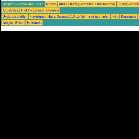
Denizcilik hava durumu :
Avrupa
Afrika
Kuzey Amerika
Orta Amerika
Güney Ameri
Avustralya
Hint Okyanusu
Diğerleri
Uydu görüntüleri
Havalimanı Hava Durumu
10 günlük hava tahminleri
İklim
Kasırgalar
İletişim
Bülten
Hakkında