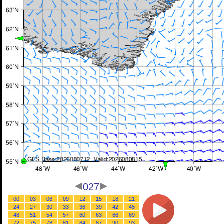
027
00
03
06
09
12
15
18
21
24
27
30
33
36
39
42
45
48
51
54
57
60
63
66
69
72
75
78
81
84
87
90
93