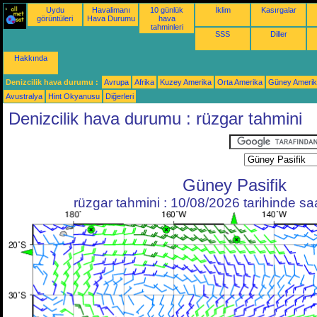
Uydu
Havalimanı
10 günlük
İklim
Kasırgalar
görüntüleri
Hava Durumu
hava
tahminleri
SSS
Diller
Hakkında
Denizcilik hava durumu :
Avrupa
Afrika
Kuzey Amerika
Orta Amerika
Güney Ameri
Avustralya
Hint Okyanusu
Diğerleri
Denizcilik hava durumu : rüzgar tahmini
Güney Pasifik
rüzgar tahmini : 10/08/2026 tarihinde s