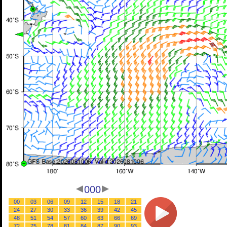
000
00
03
06
09
12
15
18
21
24
27
30
33
36
39
42
45
48
51
54
57
60
63
66
69
72
75
78
81
84
87
90
93