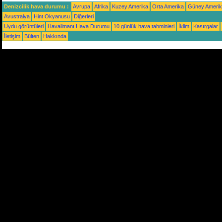
Denizcilik hava durumu :
Avrupa
Afrika
Kuzey Amerika
Orta Amerika
Güney Ameri
Avustralya
Hint Okyanusu
Diğerleri
Uydu görüntüleri
Havalimanı Hava Durumu
10 günlük hava tahminleri
İklim
Kasırgalar
İletişim
Bülten
Hakkında