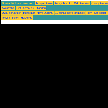
Denizcilik hava durumu :
Avrupa
Afrika
Kuzey Amerika
Orta Amerika
Güney Ameri
Avustralya
Hint Okyanusu
Diğerleri
Uydu görüntüleri
Havalimanı Hava Durumu
10 günlük hava tahminleri
İklim
Kasırgalar
İletişim
Bülten
Hakkında