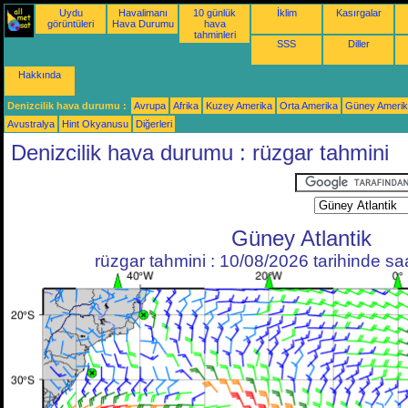
Uydu
Havalimanı
10 günlük
İklim
Kasırgalar
görüntüleri
Hava Durumu
hava
tahminleri
SSS
Diller
Hakkında
Denizcilik hava durumu :
Avrupa
Afrika
Kuzey Amerika
Orta Amerika
Güney Ameri
Avustralya
Hint Okyanusu
Diğerleri
Denizcilik hava durumu : rüzgar tahmini
Güney Atlantik
rüzgar tahmini : 10/08/2026 tarihinde s