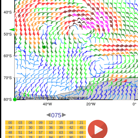
075
00
03
06
09
12
15
18
21
24
27
30
33
36
39
42
45
48
51
54
57
60
63
66
69
72
75
78
81
84
87
90
93