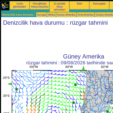
Uydu
Havalimanı
10 günlük
İklim
Kasırgalar
görüntüleri
Hava Durumu
hava
tahminleri
Denizcilik hava durumu :
Avrupa
Afrika
Kuzey Amerika
Orta Amerika
Güney Ameri
Denizcilik hava durumu : rüzgar tahmini
Güney Amerika
rüzgar tahmini : 09/08/2026 tarihinde s