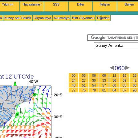
Yıldırım
Havaalanları
SSS
Diller
İletişim
Bülten
ka
Kuzey batı Pasifik
Okyanusya
Avustralya
Hint Okyanusu
Diğerleri
060
aat 12 UTC'de
00
03
06
09
12
15
18
24
27
30
33
36
39
42
48
51
54
57
60
63
66
72
75
78
81
84
87
90