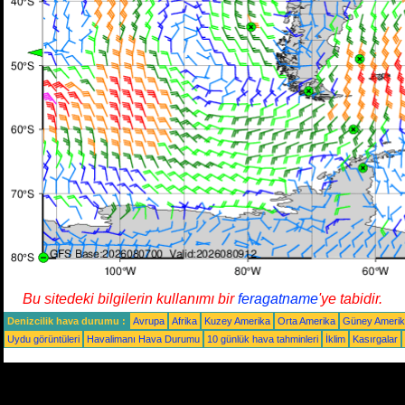
Bu sitedeki bilgilerin kullanımı bir
feragatname
'ye tabidir.
Denizcilik hava durumu :
Avrupa
Afrika
Kuzey Amerika
Orta Amerika
Güney Ameri
Uydu görüntüleri
Havalimanı Hava Durumu
10 günlük hava tahminleri
İklim
Kasırgalar