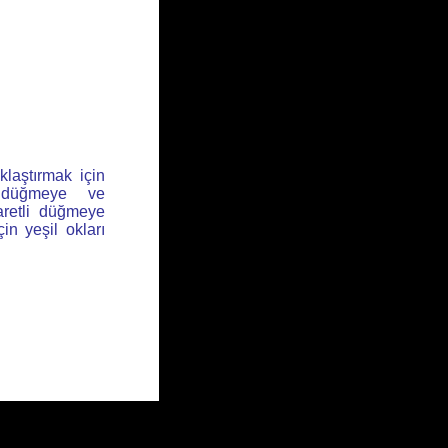
klaştırmak için
l düğmeye ve
aretli düğmeye
için yeşil okları