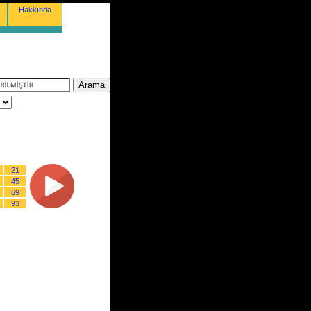
Hakkında
21
45
69
93