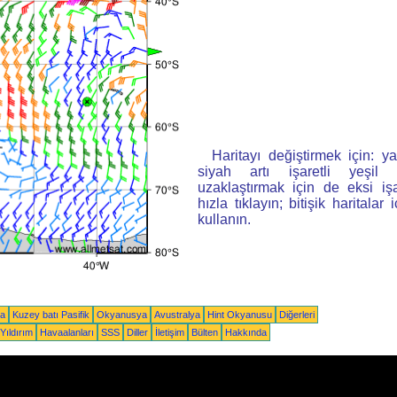
Haritayı değiştirmek için: ya
siyah artı işaretli yeşi
uzaklaştırmak için de eksi iş
hızla tıklayın; bitişik haritalar 
kullanın.
ka
Kuzey batı Pasifik
Okyanusya
Avustralya
Hint Okyanusu
Diğerleri
Yıldırım
Havaalanları
SSS
Diller
İletişim
Bülten
Hakkında