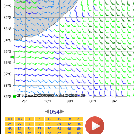
054
00
03
06
09
12
15
18
21
24
27
30
33
36
39
42
45
48
51
54
57
60
63
66
69
72
75
78
81
84
87
90
93