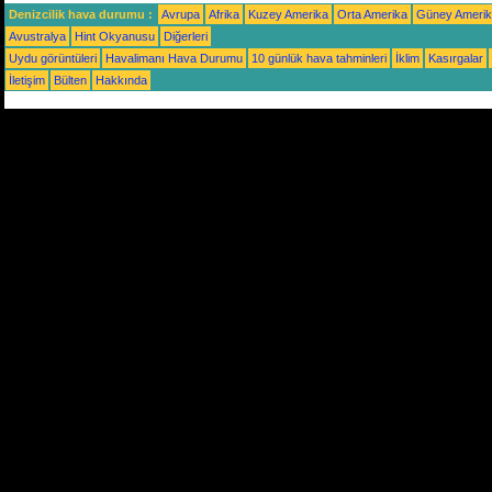
Denizcilik hava durumu :
Avrupa
Afrika
Kuzey Amerika
Orta Amerika
Güney Ameri
Avustralya
Hint Okyanusu
Diğerleri
Uydu görüntüleri
Havalimanı Hava Durumu
10 günlük hava tahminleri
İklim
Kasırgalar
İletişim
Bülten
Hakkında