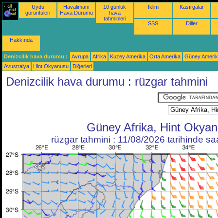
Uydu
Havalimanı
10 günlük
İklim
Kasırgalar
görüntüleri
Hava Durumu
hava
tahminleri
SSS
Diller
Hakkında
Denizcilik hava durumu :
Avrupa
Afrika
Kuzey Amerika
Orta Amerika
Güney Ameri
Avustralya
Hint Okyanusu
Diğerleri
Denizcilik hava durumu : rüzgar tahmini
Güney Afrika, Hint Okya
rüzgar tahmini : 11/08/2026 tarihinde s