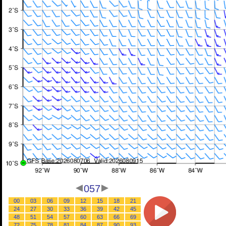
057
00
03
06
09
12
15
18
21
24
27
30
33
36
39
42
45
48
51
54
57
60
63
66
69
72
75
78
81
84
87
90
93