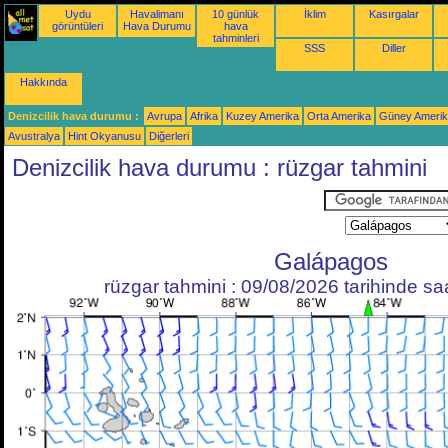
Uydu
Havalimanı
10 günlük
İklim
Kasırgalar
görüntüleri
Hava Durumu
hava
tahminleri
SSS
Diller
Hakkında
Denizcilik hava durumu :
Avrupa
Afrika
Kuzey Amerika
Orta Amerika
Güney Ameri
Avustralya
Hint Okyanusu
Diğerleri
Denizcilik hava durumu : rüzgar tahmini
Galápagos
rüzgar tahmini : 09/08/2026 tarihinde s