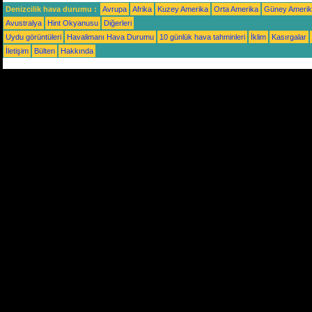
Denizcilik hava durumu :
Avrupa
Afrika
Kuzey Amerika
Orta Amerika
Güney Ameri
Avustralya
Hint Okyanusu
Diğerleri
Uydu görüntüleri
Havalimanı Hava Durumu
10 günlük hava tahminleri
İklim
Kasırgalar
İletişim
Bülten
Hakkında