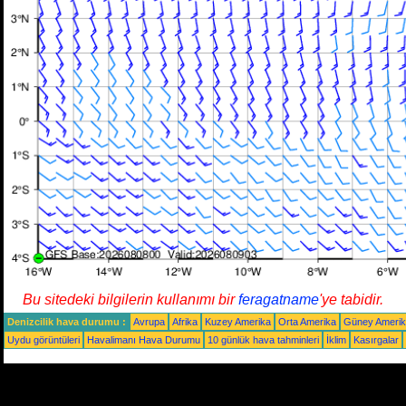
Bu sitedeki bilgilerin kullanımı bir
feragatname
'ye tabidir.
Denizcilik hava durumu :
Avrupa
Afrika
Kuzey Amerika
Orta Amerika
Güney Ameri
Uydu görüntüleri
Havalimanı Hava Durumu
10 günlük hava tahminleri
İklim
Kasırgalar