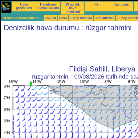
Uydu
Havalimanı
10 günlük
İklim
Kasırgalar
görüntüleri
Hava Durumu
hava
tahminleri
Denizcilik hava durumu :
Avrupa
Afrika
Kuzey Amerika
Orta Amerika
Güney Ameri
Denizcilik hava durumu : rüzgar tahmini
Fildişi Sahili, Liberya
rüzgar tahmini : 09/08/2026 tarihinde s