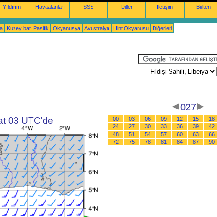
Yıldırım
Havaalanları
SSS
Diller
İletişim
Bülten
ka
Kuzey batı Pasifik
Okyanusya
Avustralya
Hint Okyanusu
Diğerleri
027
aat 03 UTC'de
00
03
06
09
12
15
18
24
27
30
33
36
39
42
48
51
54
57
60
63
66
72
75
78
81
84
87
90