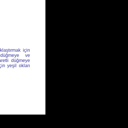
klaştırmak için
l düğmeye ve
aretli düğmeye
için yeşil okları