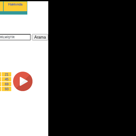
Hakkında
21
45
69
93