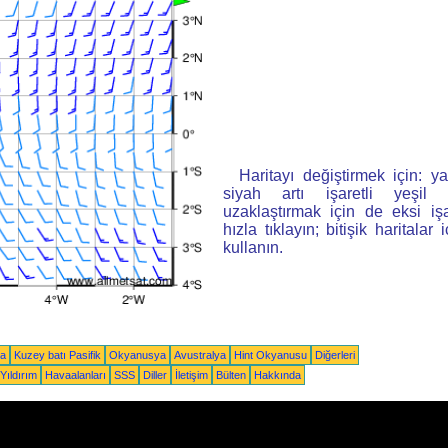
Haritayı değiştirmek için: ya
siyah artı işaretli yeşi
uzaklaştırmak için de eksi iş
hızla tıklayın; bitişik haritalar 
kullanın.
ka
Kuzey batı Pasifik
Okyanusya
Avustralya
Hint Okyanusu
Diğerleri
Yıldırım
Havaalanları
SSS
Diller
İletişim
Bülten
Hakkında