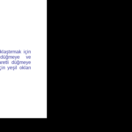
klaştırmak için
l düğmeye ve
aretli düğmeye
için yeşil okları