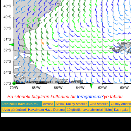
Bu sitedeki bilgilerin kullanımı bir
feragatname
'ye tabidir.
Denizcilik hava durumu :
Avrupa
Afrika
Kuzey Amerika
Orta Amerika
Güney Ameri
Uydu görüntüleri
Havalimanı Hava Durumu
10 günlük hava tahminleri
İklim
Kasırgalar