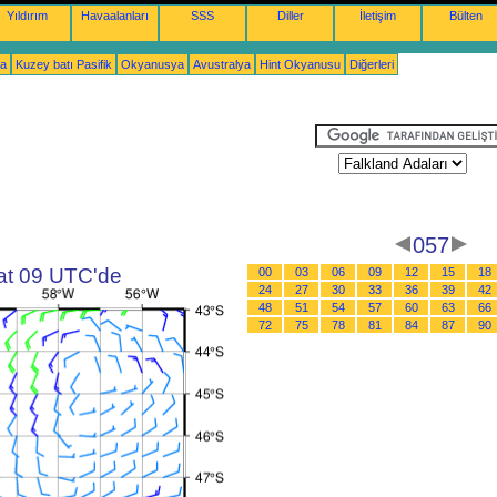
Yıldırım
Havaalanları
SSS
Diller
İletişim
Bülten
ka
Kuzey batı Pasifik
Okyanusya
Avustralya
Hint Okyanusu
Diğerleri
057
aat 09 UTC'de
00
03
06
09
12
15
18
24
27
30
33
36
39
42
48
51
54
57
60
63
66
72
75
78
81
84
87
90