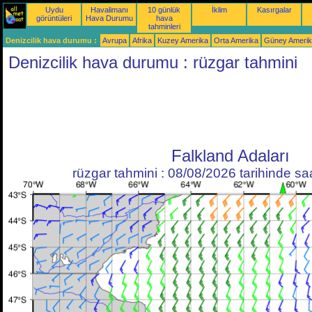
Uydu
Havalimanı
10 günlük
İklim
Kasırgalar
görüntüleri
Hava Durumu
hava
tahminleri
Denizcilik hava durumu :
Avrupa
Afrika
Kuzey Amerika
Orta Amerika
Güney Ameri
Denizcilik hava durumu : rüzgar tahmini
Falkland Adaları
rüzgar tahmini : 08/08/2026 tarihinde s