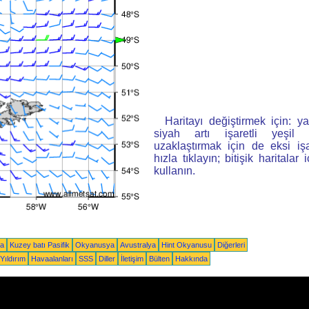
Haritayı değiştirmek için: ya
siyah artı işaretli yeşi
uzaklaştırmak için de eksi iş
hızla tıklayın; bitişik haritalar 
kullanın.
ka
Kuzey batı Pasifik
Okyanusya
Avustralya
Hint Okyanusu
Diğerleri
Yıldırım
Havaalanları
SSS
Diller
İletişim
Bülten
Hakkında