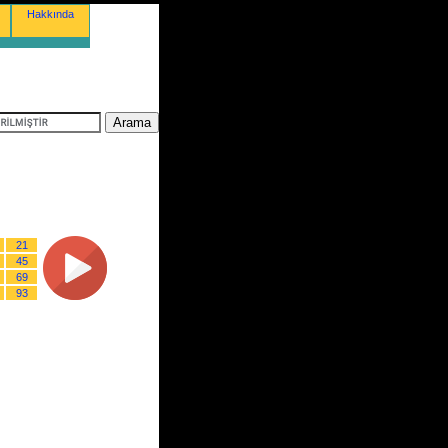
Hakkında
21
45
69
93