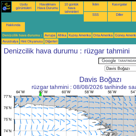
Uydu
Havalimanı
10 günlük
İklim
Kasırgalar
görüntüleri
Hava Durumu
hava
tahminleri
SSS
Diller
Hakkında
Denizcilik hava durumu :
Avrupa
Afrika
Kuzey Amerika
Orta Amerika
Güney Ameri
Avustralya
Hint Okyanusu
Diğerleri
Denizcilik hava durumu : rüzgar tahmini
Davis Boğazı
rüzgar tahmini : 08/08/2026 tarihinde s