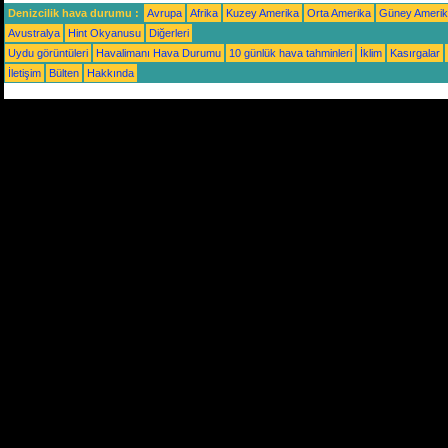
Denizcilik hava durumu :
Avrupa
Afrika
Kuzey Amerika
Orta Amerika
Güney Ameri
Avustralya
Hint Okyanusu
Diğerleri
Uydu görüntüleri
Havalimanı Hava Durumu
10 günlük hava tahminleri
İklim
Kasırgalar
İletişim
Bülten
Hakkında