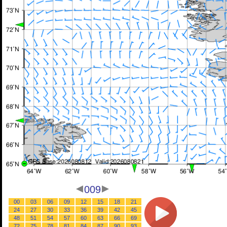
009
00
03
06
09
12
15
18
21
24
27
30
33
36
39
42
45
48
51
54
57
60
63
66
69
72
75
78
81
84
87
90
93