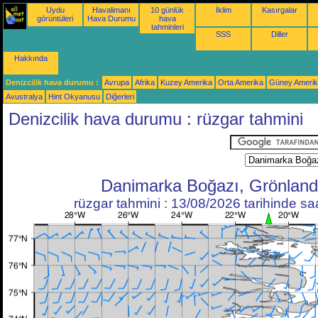
Uydu
Havalimanı
10 günlük
İklim
Kasırgalar
görüntüleri
Hava Durumu
hava
tahminleri
SSS
Diller
Hakkında
Denizcilik hava durumu :
Avrupa
Afrika
Kuzey Amerika
Orta Amerika
Güney Ameri
Avustralya
Hint Okyanusu
Diğerleri
Denizcilik hava durumu : rüzgar tahmini
Danimarka Boğazı, Grönland
rüzgar tahmini : 13/08/2026 tarihinde s