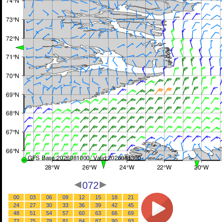
072
00
03
06
09
12
15
18
21
24
27
30
33
36
39
42
45
48
51
54
57
60
63
66
69
72
75
78
81
84
87
90
93