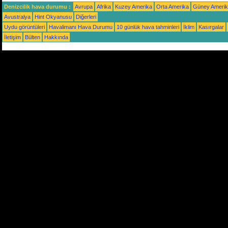
Denizcilik hava durumu :
Avrupa
Afrika
Kuzey Amerika
Orta Amerika
Güney Ameri
Avustralya
Hint Okyanusu
Diğerleri
Uydu görüntüleri
Havalimanı Hava Durumu
10 günlük hava tahminleri
İklim
Kasırgalar
İletişim
Bülten
Hakkında