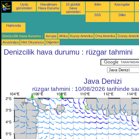
Uydu
Havalimanı
10 günlük
İklim
Kasırgalar
görüntüleri
Hava Durumu
hava
tahminleri
SSS
Diller
Hakkında
Denizcilik hava durumu :
Avrupa
Afrika
Kuzey Amerika
Orta Amerika
Güney Ameri
Avustralya
Hint Okyanusu
Diğerleri
Denizcilik hava durumu : rüzgar tahmini
Java Denizi
rüzgar tahmini : 10/08/2026 tarihinde s