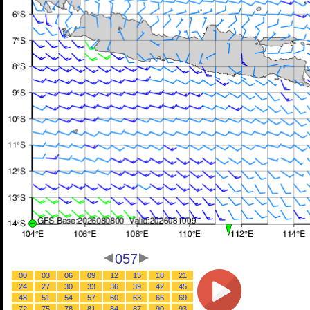
057
00
03
06
09
12
15
18
21
24
27
30
33
36
39
42
45
48
51
54
57
60
63
66
69
72
75
78
81
84
87
90
93