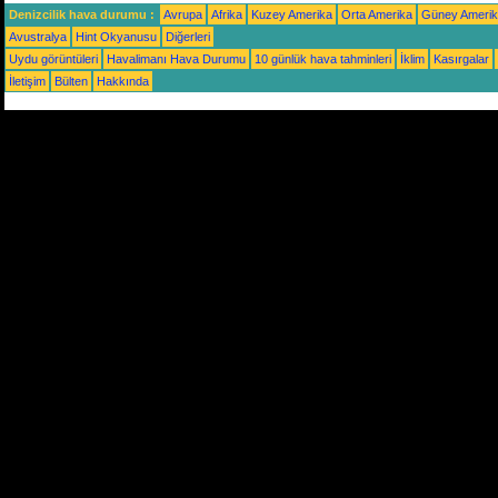
Denizcilik hava durumu :
Avrupa
Afrika
Kuzey Amerika
Orta Amerika
Güney Ameri
Avustralya
Hint Okyanusu
Diğerleri
Uydu görüntüleri
Havalimanı Hava Durumu
10 günlük hava tahminleri
İklim
Kasırgalar
İletişim
Bülten
Hakkında