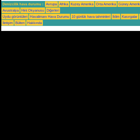
Denizcilik hava durumu :
Avrupa
Afrika
Kuzey Amerika
Orta Amerika
Güney Ameri
Avustralya
Hint Okyanusu
Diğerleri
Uydu görüntüleri
Havalimanı Hava Durumu
10 günlük hava tahminleri
İklim
Kasırgalar
İletişim
Bülten
Hakkında