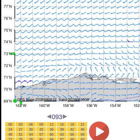
093
00
03
06
09
12
15
18
21
24
27
30
33
36
39
42
45
48
51
54
57
60
63
66
69
72
75
78
81
84
87
90
93