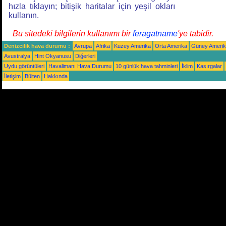
hızla tıklayın; bitişik haritalar için yeşil okları
kullanın.
Bu sitedeki bilgilerin kullanımı bir
feragatname
'ye tabidir.
Denizcilik hava durumu :
Avrupa
Afrika
Kuzey Amerika
Orta Amerika
Güney Ameri
Avustralya
Hint Okyanusu
Diğerleri
Uydu görüntüleri
Havalimanı Hava Durumu
10 günlük hava tahminleri
İklim
Kasırgalar
İletişim
Bülten
Hakkında