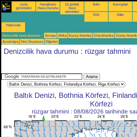
Uydu
Havalimanı
10 günlük
İklim
Kasırgalar
görüntüleri
Hava Durumu
hava
tahminleri
SSS
Diller
Hakkında
Denizcilik hava durumu :
Avrupa
Afrika
Kuzey Amerika
Orta Amerika
Güney Ameri
Avustralya
Hint Okyanusu
Diğerleri
Denizcilik hava durumu : rüzgar tahmini
Baltık Denizi, Bothnia Körfezi, Finland
Körfezi
rüzgar tahmini : 08/08/2026 tarihinde s