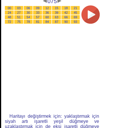
075
00
03
06
09
12
15
18
21
24
27
30
33
36
39
42
45
48
51
54
57
60
63
66
69
72
75
78
81
84
87
90
93
Haritayı değiştirmek için: yaklaştırmak için
siyah artı işaretli yeşil düğmeye ve
uzaklaştırmak için de eksi işaretli düğmeye