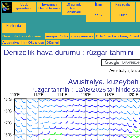
Uydu
Havalimanı
10 günlük
İklim
Kasırgalar
görüntüleri
Hava Durumu
hava
tahminleri
SSS
Diller
Hakkında
Denizcilik hava durumu :
Avrupa
Afrika
Kuzey Amerika
Orta Amerika
Güney Ameri
Avustralya
Hint Okyanusu
Diğerleri
Denizcilik hava durumu : rüzgar tahmini
Avustralya, kuzeybatı
rüzgar tahmini : 12/08/2026 tarihinde s