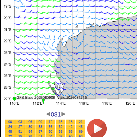
081
00
03
06
09
12
15
18
21
24
27
30
33
36
39
42
45
48
51
54
57
60
63
66
69
72
75
78
81
84
87
90
93