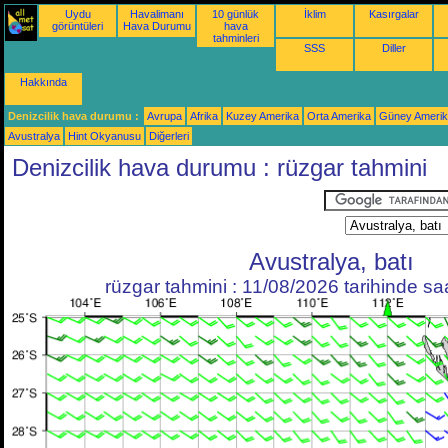
Uydu
Havalimanı
10 günlük
İklim
Kasırgalar
görüntüleri
Hava Durumu
hava
tahminleri
SSS
Diller
Hakkında
Denizcilik hava durumu :
Avrupa
Afrika
Kuzey Amerika
Orta Amerika
Güney Ameri
Avustralya
Hint Okyanusu
Diğerleri
Denizcilik hava durumu : rüzgar tahmini
Avustralya, batı
rüzgar tahmini : 11/08/2026 tarihinde s