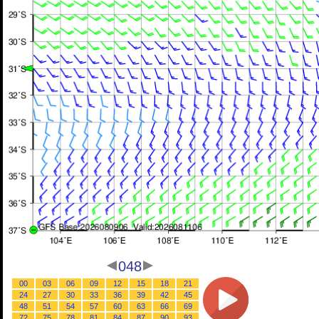
048
00
03
06
09
12
15
18
21
24
27
30
33
36
39
42
45
48
51
54
57
60
63
66
69
72
75
78
81
84
87
90
93