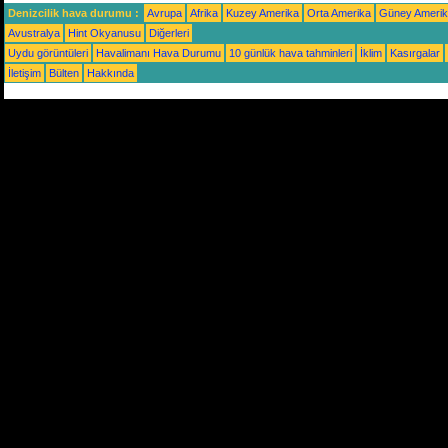
Denizcilik hava durumu :
Avrupa
Afrika
Kuzey Amerika
Orta Amerika
Güney Ameri
Avustralya
Hint Okyanusu
Diğerleri
Uydu görüntüleri
Havalimanı Hava Durumu
10 günlük hava tahminleri
İklim
Kasırgalar
İletişim
Bülten
Hakkında