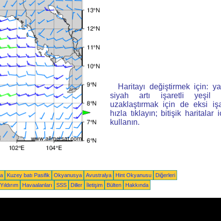
Haritayı değiştirmek için: ya
siyah artı işaretli yeşi
uzaklaştırmak için de eksi iş
hızla tıklayın; bitişik haritalar 
kullanın.
ka
Kuzey batı Pasifik
Okyanusya
Avustralya
Hint Okyanusu
Diğerleri
Yıldırım
Havaalanları
SSS
Diller
İletişim
Bülten
Hakkında