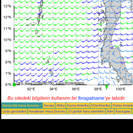
Bu sitedeki bilgilerin kullanımı bir
feragatname
'ye tabidir.
Denizcilik hava durumu :
Avrupa
Afrika
Kuzey Amerika
Orta Amerika
Güney Ameri
Uydu görüntüleri
Havalimanı Hava Durumu
10 günlük hava tahminleri
İklim
Kasırgalar