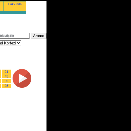
Hakkında
21
45
69
93