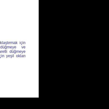
klaştırmak için
l düğmeye ve
aretli düğmeye
için yeşil okları