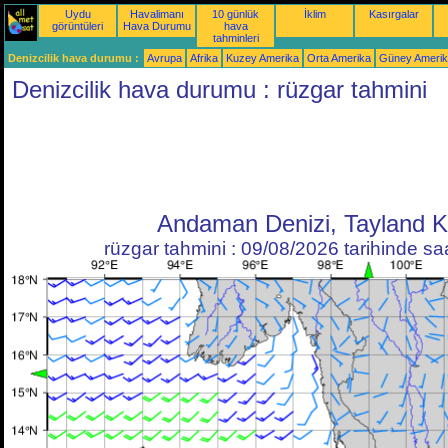
Uydu
Havalimanı
10 günlük
İklim
Kasırgalar
görüntüleri
Hava Durumu
hava
tahminleri
Denizcilik hava durumu :
Avrupa
Afrika
Kuzey Amerika
Orta Amerika
Güney Ameri
Denizcilik hava durumu : rüzgar tahmini
Andaman Denizi, Tayland K
rüzgar tahmini : 09/08/2026 tarihinde s