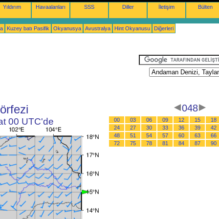
Yıldırım
Havaalanları
SSS
Diller
İletişim
Bülten
ka
Kuzey batı Pasifik
Okyanusya
Avustralya
Hint Okyanusu
Diğerleri
örfezi
048
aat 00 UTC'de
00
03
06
09
12
15
18
24
27
30
33
36
39
42
48
51
54
57
60
63
66
72
75
78
81
84
87
90