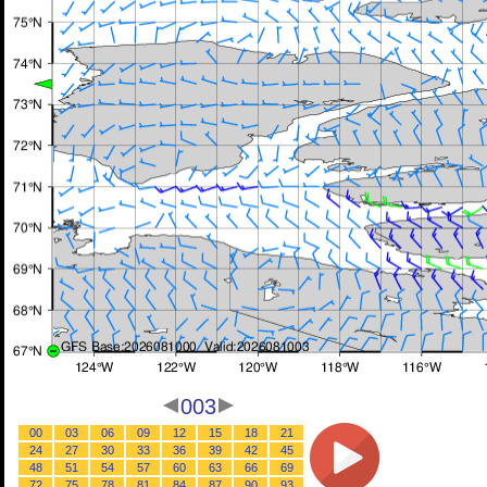
003
00
03
06
09
12
15
18
21
24
27
30
33
36
39
42
45
48
51
54
57
60
63
66
69
72
75
78
81
84
87
90
93