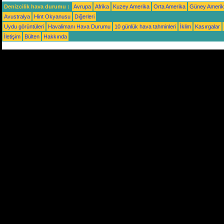
Denizcilik hava durumu :
Avrupa
Afrika
Kuzey Amerika
Orta Amerika
Güney Ameri
Avustralya
Hint Okyanusu
Diğerleri
Uydu görüntüleri
Havalimanı Hava Durumu
10 günlük hava tahminleri
İklim
Kasırgalar
İletişim
Bülten
Hakkında