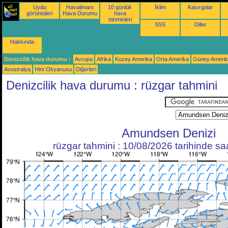
Uydu
Havalimanı
10 günlük
İklim
Kasırgalar
görüntüleri
Hava Durumu
hava
tahminleri
SSS
Diller
Hakkında
Denizcilik hava durumu :
Avrupa
Afrika
Kuzey Amerika
Orta Amerika
Güney Ameri
Avustralya
Hint Okyanusu
Diğerleri
Denizcilik hava durumu : rüzgar tahmini
Amundsen Denizi
rüzgar tahmini : 10/08/2026 tarihinde s