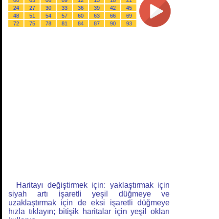
00
03
06
09
12
15
18
21
24
27
30
33
36
39
42
45
48
51
54
57
60
63
66
69
72
75
78
81
84
87
90
93
Haritayı değiştirmek için: yaklaştırmak için
siyah artı işaretli yeşil düğmeye ve
uzaklaştırmak için de eksi işaretli düğmeye
hızla tıklayın; bitişik haritalar için yeşil okları