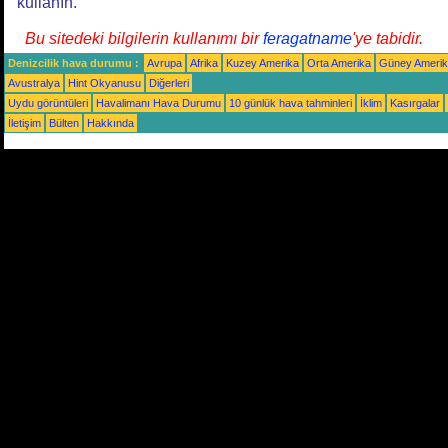
kullanın.
Bu sitedeki bilgilerin kullanımı bir
feragatname
'ye tabidir.
Denizcilik hava durumu :
Avrupa
Afrika
Kuzey Amerika
Orta Amerika
Güney Ameri
Avustralya
Hint Okyanusu
Diğerleri
Uydu görüntüleri
Havalimanı Hava Durumu
10 günlük hava tahminleri
İklim
Kasırgalar
İletişim
Bülten
Hakkında