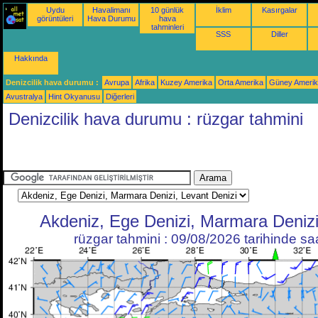
Uydu
Havalimanı
10 günlük
İklim
Kasırgalar
görüntüleri
Hava Durumu
hava
tahminleri
SSS
Diller
Hakkında
Denizcilik hava durumu :
Avrupa
Afrika
Kuzey Amerika
Orta Amerika
Güney Ameri
Avustralya
Hint Okyanusu
Diğerleri
Denizcilik hava durumu : rüzgar tahmini
Akdeniz, Ege Denizi, Marmara Denizi
rüzgar tahmini : 09/08/2026 tarihinde s