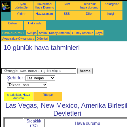
Uydu
Havalimanı
İklim
Denizcilik
Kasırgalar
görüntüleri
Hava Durumu
hava durumu
Yıldırım
Havaalanları
SSS
Diller
İletişim
Bülten
Hakkında
Hava durumu :
Avrupa
Afrika
Kuzey Amerika
Güney Amerika
Asya
Avustralya-Okyanusya
Diğerleri
10 günlük hava tahminleri
Şehirler :
sıcaklıklar, Hava
Rüzgar
durumu
Las Vegas, New Mexico, Amerika Birleşi
Devletleri
Sıcaklık
Hava durumu
(°C)