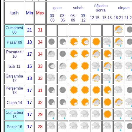
öğleden
gece
sabah
akşam
sonra
tarih
Min
Max
00-
03-
06-
09-
12-15
15-18
18-21
21-2
03
06
09
12
Cumartesi
21
31
08
18
34
Pazar 09
Pazartesi
17
34
10
16
33
Salı 11
Çarşamba
18
33
12
Perşembe
17
31
13
17
32
Cuma 14
Cumartesi
17
29
15
17
28
Pazar 16