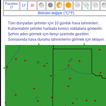
Pazartesi
17
30
17
Birimleri değiştir (°C/°F)
Tüm dünyadan şehirler için 10 günlük hava tahminleri.
Kullanılabilir şehirler haritada kırmızı noktalarla gösterilir.
Şehrin adını görmek için fareyi üzerinde gezdirin.
Sonrasında hava durumu tahminlerini görmek için tıklayın.