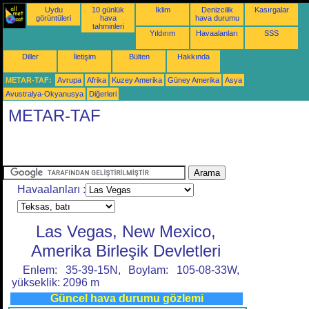
Uydu
10 günlük
İklim
Denizcilik
Kasırgalar
görüntüleri
hava
hava durumu
tahminleri
Yıldırım
Havaalanları
SSS
Diller
İletişim
Bülten
Hakkında
METAR-TAF:
Avrupa
Afrika
Kuzey Amerika
Güney Amerika
Asya
Avustralya-Okyanusya
Diğerleri
METAR-TAF
Havaalanları :
Las Vegas, New Mexico,
Amerika Birleşik Devletleri
Enlem: 35-39-15N, Boylam: 105-08-33W,
yükseklik: 2096 m
Güncel hava durumu gözlemi