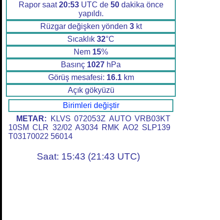
Rapor saat
20:53
UTC de
50
dakika önce
yapıldı.
Rüzgar değişken yönden
3
kt
Sıcaklık
32
°C
Nem
15
%
Basınç
1027
hPa
Görüş mesafesi:
16.1
km
Açık gökyüzü
Birimleri değiştir
METAR:
KLVS 072053Z AUTO VRB03KT
10SM CLR 32/02 A3034 RMK AO2 SLP139
T03170022 56014
Saat: 15:43 (21:43 UTC)