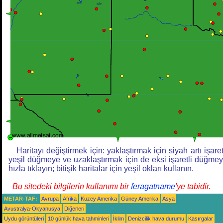
Haritayı değiştirmek için: yaklaştırmak için siyah artı işaret
yeşil düğmeye ve uzaklaştırmak için de eksi işaretli düğme
hızla tıklayın; bitişik haritalar için yeşil okları kullanın.
Bu sitedeki bilgilerin kullanımı bir
feragatname
'ye tabidir.
METAR-TAF:
Avrupa
Afrika
Kuzey Amerika
Güney Amerika
Asya
Avustralya-Okyanusya
Diğerleri
Uydu görüntüleri
10 günlük hava tahminleri
İklim
Denizcilik hava durumu
Kasırgalar