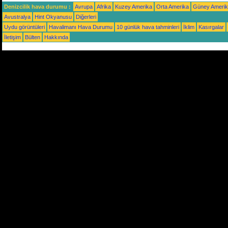
Denizcilik hava durumu :
Avrupa
Afrika
Kuzey Amerika
Orta Amerika
Güney Ameri
Avustralya
Hint Okyanusu
Diğerleri
Uydu görüntüleri
Havalimanı Hava Durumu
10 günlük hava tahminleri
İklim
Kasırgalar
İletişim
Bülten
Hakkında