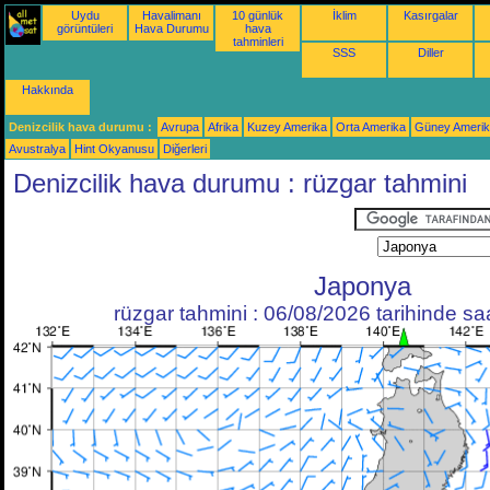
Uydu
Havalimanı
10 günlük
İklim
Kasırgalar
görüntüleri
Hava Durumu
hava
tahminleri
SSS
Diller
Hakkında
Denizcilik hava durumu :
Avrupa
Afrika
Kuzey Amerika
Orta Amerika
Güney Ameri
Avustralya
Hint Okyanusu
Diğerleri
Denizcilik hava durumu : rüzgar tahmini
Japonya
rüzgar tahmini : 06/08/2026 tarihinde s