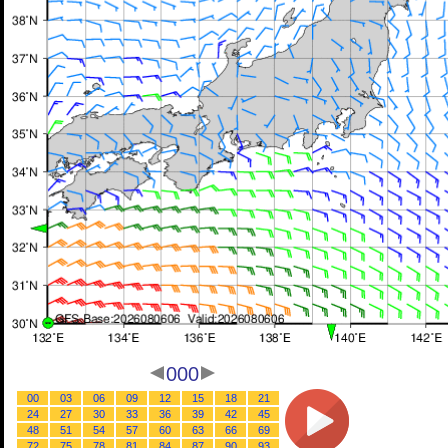
000
00
03
06
09
12
15
18
21
24
27
30
33
36
39
42
45
48
51
54
57
60
63
66
69
72
75
78
81
84
87
90
93