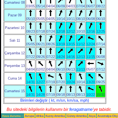
Cumartesi 08
03/05
05/14
04/04
06/09
04/03
07/04
06/07
08/22
Pazar 09
05/10
05/05
04/05
10/14
10/11
08/10
06/08
06/10
Pazartesi 10
08/23
07/18
07/24
12/18
12/12
10/10
12/16
12/25
Salı 11
05/05
06/21
08/26
13/19
13/15
11/12
12/24
07/14
Çarşamba 12
07/22
09/26
07/22
14/24
14/16
12/13
11/15
06/08
Perşembe 13
04/04
02/02
04/04
06/10
06/13
11/13
05/07
07/12
Cuma 14
14/31
12/27
07/19
07/20
10/24
10/14
13/20
09/25
Cumartesi 15
14/31
14/28
07/19
09/18
08/13
08/13
10/22
15/32
Birimleri değiştir ( kt, m/sn, km/sa, mph)
Bu sitedeki bilgilerin kullanımı bir
feragatname
'ye tabidir.
Hava durumu :
Avrupa
Afrika
Kuzey Amerika
Güney Amerika
Asya
Avustralya-Ok