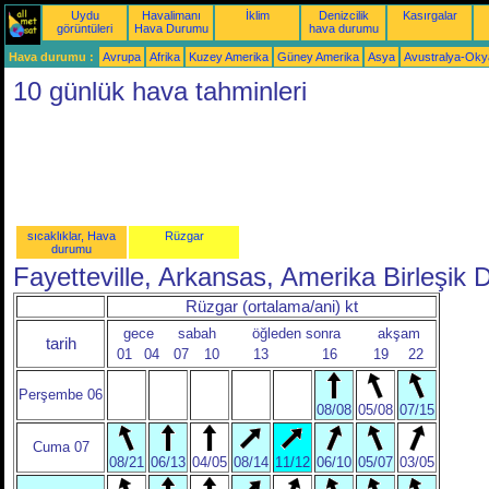
Uydu
Havalimanı
İklim
Denizcilik
Kasırgalar
görüntüleri
Hava Durumu
hava durumu
Hava durumu :
Avrupa
Afrika
Kuzey Amerika
Güney Amerika
Asya
Avustralya-Ok
10 günlük hava tahminleri
sıcaklıklar, Hava
Rüzgar
durumu
Fayetteville, Arkansas, Amerika Birleşik D
Rüzgar (ortalama/ani) kt
gece
sabah
öğleden sonra
akşam
tarih
01
04
07
10
13
16
19
22
Perşembe 06
08/08
05/08
07/15
Cuma 07
08/21
06/13
04/05
08/14
11/12
06/10
05/07
03/05