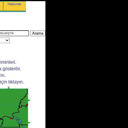
Hakkında
minleri.
 gösterilir.
in.
in tıklayın.