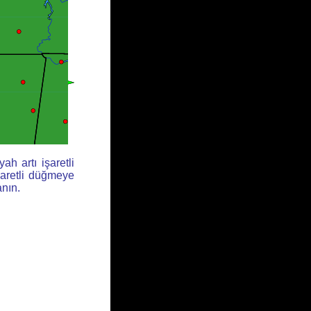
ah artı işaretli
şaretli düğmeye
anın.