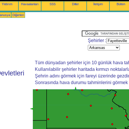
Yıldırım
Havaalanları
SSS
Diller
İletişim
Bülten
yanusya
Diğerleri
Şehirler :
Tüm dünyadan şehirler için 10 günlük hava tah
Kullanılabilir şehirler haritada kırmızı noktalarla
evletleri
Şehrin adını görmek için fareyi üzerinde gezdir
Sonrasında hava durumu tahminlerini görmek iç