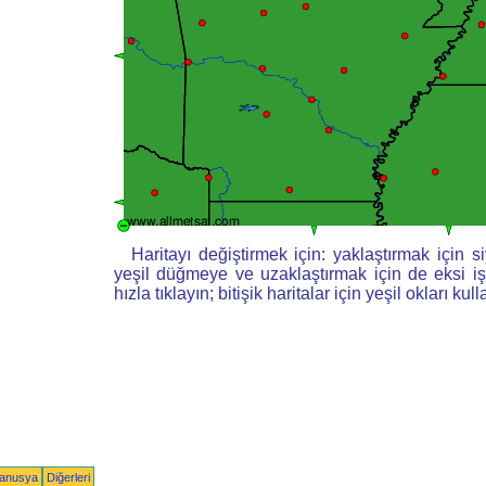
Haritayı değiştirmek için: yaklaştırmak için siy
yeşil düğmeye ve uzaklaştırmak için de eksi i
hızla tıklayın; bitişik haritalar için yeşil okları kull
yanusya
Diğerleri