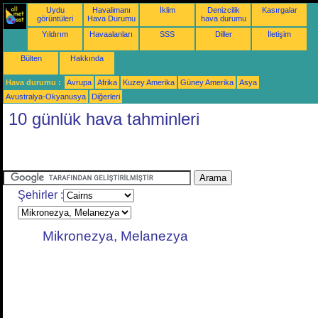
Uydu
Havalimanı
İklim
Denizcilik
Kasırgalar
görüntüleri
Hava Durumu
hava durumu
Yıldırım
Havaalanları
SSS
Diller
İletişim
Bülten
Hakkında
Hava durumu :
Avrupa
Afrika
Kuzey Amerika
Güney Amerika
Asya
Avustralya-Okyanusya
Diğerleri
10 günlük hava tahminleri
Şehirler :
Mikronezya, Melanezya