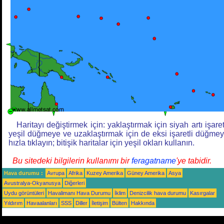
Haritayı değiştirmek için: yaklaştırmak için siyah artı işaret
yeşil düğmeye ve uzaklaştırmak için de eksi işaretli düğme
hızla tıklayın; bitişik haritalar için yeşil okları kullanın.
Bu sitedeki bilgilerin kullanımı bir
feragatname
'ye tabidir.
Hava durumu :
Avrupa
Afrika
Kuzey Amerika
Güney Amerika
Asya
Avustralya-Okyanusya
Diğerleri
Uydu görüntüleri
Havalimanı Hava Durumu
İklim
Denizcilik hava durumu
Kasırgalar
Yıldırım
Havaalanları
SSS
Diller
İletişim
Bülten
Hakkında