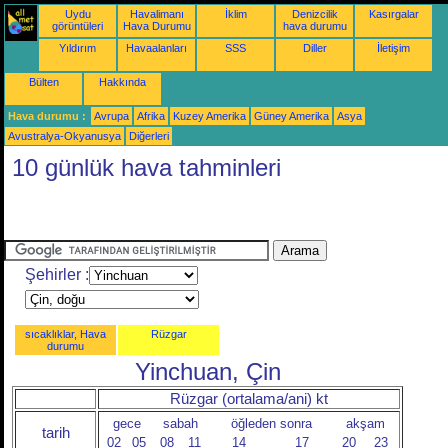
Uydu
Havalimanı
İklim
Denizcilik
Kasırgalar
görüntüleri
Hava Durumu
hava durumu
Yıldırım
Havaalanları
SSS
Diller
İletişim
Bülten
Hakkında
Hava durumu :
Avrupa
Afrika
Kuzey Amerika
Güney Amerika
Asya
Avustralya-Okyanusya
Diğerleri
10 günlük hava tahminleri
Şehirler :
sıcaklıklar, Hava
Rüzgar
durumu
Yinchuan, Çin
Rüzgar (ortalama/ani) kt
gece
sabah
öğleden sonra
akşam
tarih
02
05
08
11
14
17
20
23