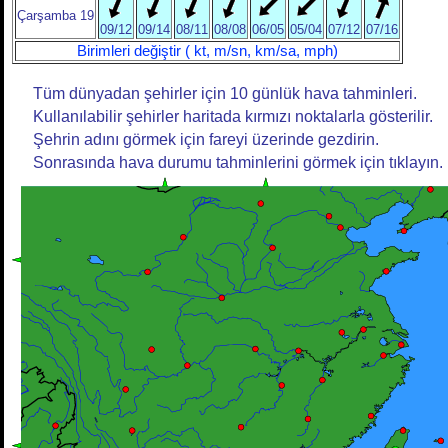
Çarşamba 19
09/12
09/14
08/11
08/08
06/05
05/04
07/12
07/16
Birimleri değiştir ( kt, m/sn, km/sa, mph)
Tüm dünyadan şehirler için 10 günlük hava tahminleri.
Kullanılabilir şehirler haritada kırmızı noktalarla gösterilir.
Şehrin adını görmek için fareyi üzerinde gezdirin.
Sonrasında hava durumu tahminlerini görmek için tıklayın.