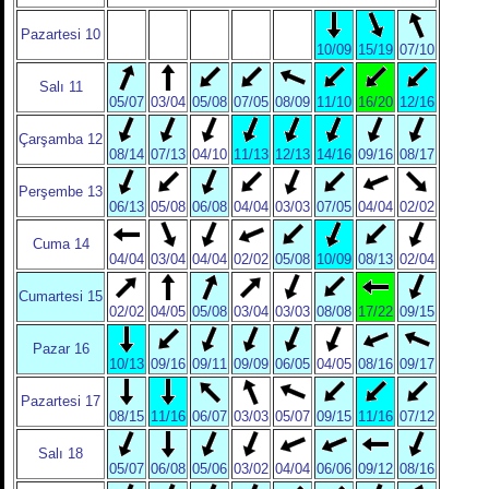
Pazartesi 10
10/09
15/19
07/10
Salı 11
05/07
03/04
05/08
07/05
08/09
11/10
16/20
12/16
Çarşamba 12
08/14
07/13
04/10
11/13
12/13
14/16
09/16
08/17
Perşembe 13
06/13
05/08
06/08
04/04
03/03
07/05
04/04
02/02
Cuma 14
04/04
03/04
04/04
02/02
05/08
10/09
08/13
02/04
Cumartesi 15
02/02
04/05
05/08
03/04
03/03
08/08
17/22
09/15
Pazar 16
10/13
09/16
09/11
09/09
06/05
04/05
08/16
09/17
Pazartesi 17
08/15
11/16
06/07
03/03
05/07
09/15
11/16
07/12
Salı 18
05/07
06/08
05/06
03/02
04/04
06/06
09/12
08/16