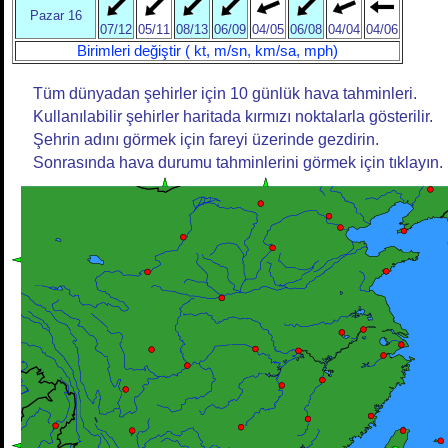
Pazar 16
07/12
05/11
08/13
06/09
04/05
06/08
04/04
04/06
Birimleri değiştir ( kt, m/sn, km/sa, mph)
Tüm dünyadan şehirler için 10 günlük hava tahminleri.
Kullanılabilir şehirler haritada kırmızı noktalarla gösterilir.
Şehrin adını görmek için fareyi üzerinde gezdirin.
Sonrasında hava durumu tahminlerini görmek için tıklayın.