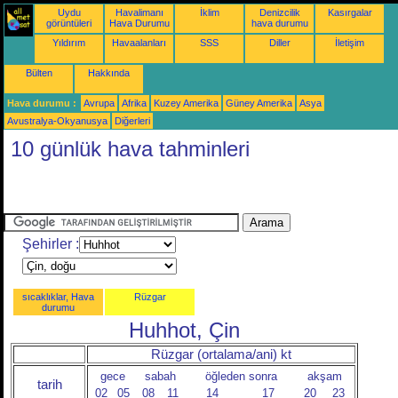
Uydu
Havalimanı
İklim
Denizcilik
Kasırgalar
görüntüleri
Hava Durumu
hava durumu
Yıldırım
Havaalanları
SSS
Diller
İletişim
Bülten
Hakkında
Hava durumu :
Avrupa
Afrika
Kuzey Amerika
Güney Amerika
Asya
Avustralya-Okyanusya
Diğerleri
10 günlük hava tahminleri
Şehirler :
sıcaklıklar, Hava
Rüzgar
durumu
Huhhot, Çin
Rüzgar (ortalama/ani) kt
gece
sabah
öğleden sonra
akşam
tarih
02
05
08
11
14
17
20
23