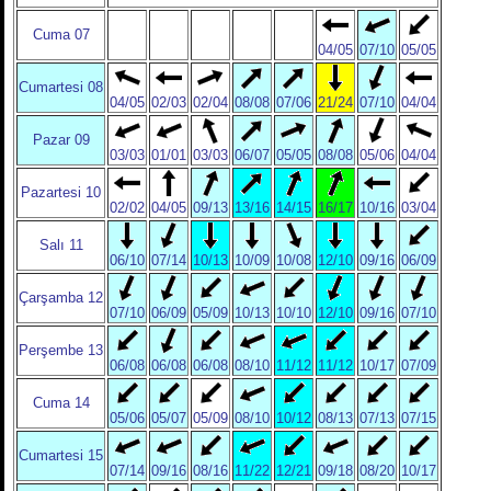
Cuma 07
04/05
07/10
05/05
Cumartesi 08
04/05
02/03
02/04
08/08
07/06
21/24
07/10
04/04
Pazar 09
03/03
01/01
03/03
06/07
05/05
08/08
05/06
04/04
Pazartesi 10
02/02
04/05
09/13
13/16
14/15
16/17
10/16
03/04
Salı 11
06/10
07/14
10/13
10/09
10/08
12/10
09/16
06/09
Çarşamba 12
07/10
06/09
05/09
10/13
10/10
12/10
09/16
07/10
Perşembe 13
06/08
06/08
06/08
08/10
11/12
11/12
10/17
07/09
Cuma 14
05/06
05/07
05/09
08/10
10/12
08/13
07/13
07/15
Cumartesi 15
07/14
09/16
08/16
11/22
12/21
09/18
08/20
10/17