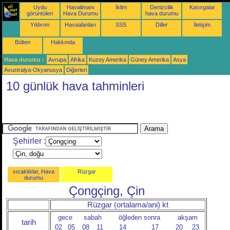
Uydu
Havalimanı
İklim
Denizcilik
Kasırgalar
görüntüleri
Hava Durumu
hava durumu
Yıldırım
Havaalanları
SSS
Diller
İletişim
Bülten
Hakkında
Hava durumu :
Avrupa
Afrika
Kuzey Amerika
Güney Amerika
Asya
Avustralya-Okyanusya
Diğerleri
10 günlük hava tahminleri
Şehirler :
sıcaklıklar, Hava
Rüzgar
durumu
Çongçing, Çin
Rüzgar (ortalama/ani) kt
gece
sabah
öğleden sonra
akşam
tarih
02
05
08
11
14
17
20
23