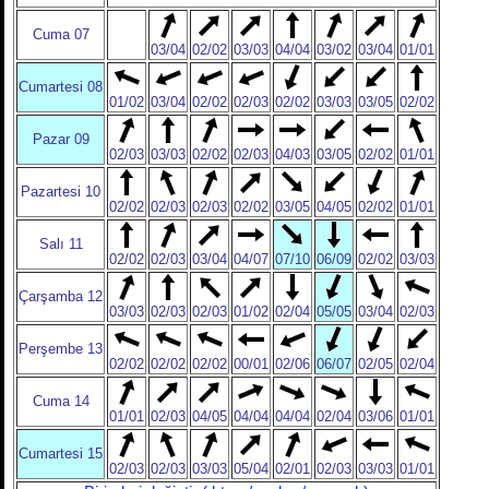
Cuma 07
03/04
02/02
03/03
04/04
03/02
03/04
01/01
Cumartesi 08
01/02
03/04
02/02
02/03
02/02
03/03
03/05
02/02
Pazar 09
02/03
03/03
02/02
02/03
04/03
03/05
02/02
01/01
Pazartesi 10
02/02
02/03
02/03
02/02
03/05
04/05
02/02
01/01
Salı 11
02/02
02/03
03/04
04/07
07/10
06/09
02/02
03/03
Çarşamba 12
03/03
02/03
02/03
01/02
02/04
05/05
03/04
02/03
Perşembe 13
02/02
02/02
02/02
00/01
02/06
06/07
02/05
02/04
Cuma 14
01/01
02/03
04/05
04/04
04/04
02/04
03/06
01/01
Cumartesi 15
02/03
02/03
03/03
05/04
02/01
02/03
03/03
01/01