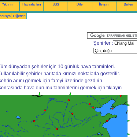
Yıldırım
Havaalanları
SSS
Diller
İletişim
Bülten
yanusya
Diğerleri
Şehirler :
üm dünyadan şehirler için 10 günlük hava tahminleri.
ullanılabilir şehirler haritada kırmızı noktalarla gösterilir.
ehrin adını görmek için fareyi üzerinde gezdirin.
onrasında hava durumu tahminlerini görmek için tıklayın.