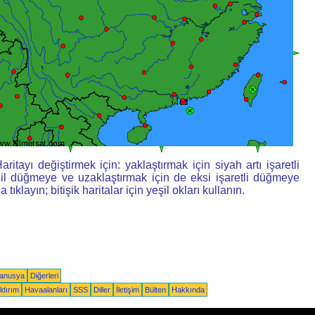
aritayı değiştirmek için: yaklaştırmak için siyah artı işaretli
il düğmeye ve uzaklaştırmak için de eksi işaretli düğmeye
la tıklayın; bitişik haritalar için yeşil okları kullanın.
yanusya
Diğerleri
ldırım
Havaalanları
SSS
Diller
İletişim
Bülten
Hakkında