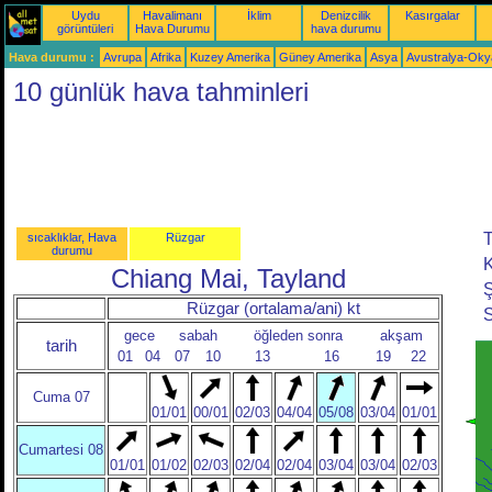
Uydu
Havalimanı
İklim
Denizcilik
Kasırgalar
görüntüleri
Hava Durumu
hava durumu
Hava durumu :
Avrupa
Afrika
Kuzey Amerika
Güney Amerika
Asya
Avustralya-Ok
10 günlük hava tahminleri
T
sıcaklıklar, Hava
Rüzgar
durumu
K
Chiang Mai, Tayland
Ş
Rüzgar (ortalama/ani) kt
S
gece
sabah
öğleden sonra
akşam
tarih
01
04
07
10
13
16
19
22
Cuma 07
01/01
00/01
02/03
04/04
05/08
03/04
01/01
Cumartesi 08
01/01
01/02
02/03
02/04
02/04
03/04
03/04
02/03