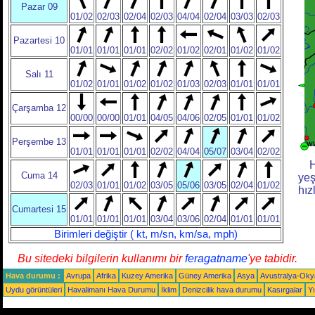
Pazar 09
01/02
02/03
02/04
02/03
04/04
02/04
03/03
02/03
Pazartesi 10
01/01
01/01
01/01
02/02
01/02
02/01
01/02
01/02
Salı 11
01/02
01/01
01/02
01/02
01/03
02/03
01/01
01/01
Çarşamba 12
00/00
00/00
01/01
04/05
04/06
02/05
01/01
01/02
Perşembe 13
01/01
01/01
01/01
02/02
04/04
05/07
03/04
02/02
H
Cuma 14
yeş
02/03
01/01
01/02
03/05
05/06
03/05
02/04
01/02
hız
Cumartesi 15
01/01
01/01
01/01
03/04
03/06
02/04
01/01
01/01
Birimleri değiştir ( kt, m/sn, km/sa, mph)
Bu sitedeki bilgilerin kullanımı bir
feragatname
'ye tabidir.
Hava durumu :
Avrupa
Afrika
Kuzey Amerika
Güney Amerika
Asya
Avustralya-Ok
Uydu görüntüleri
Havalimanı Hava Durumu
İklim
Denizcilik hava durumu
Kasırgalar
Yı