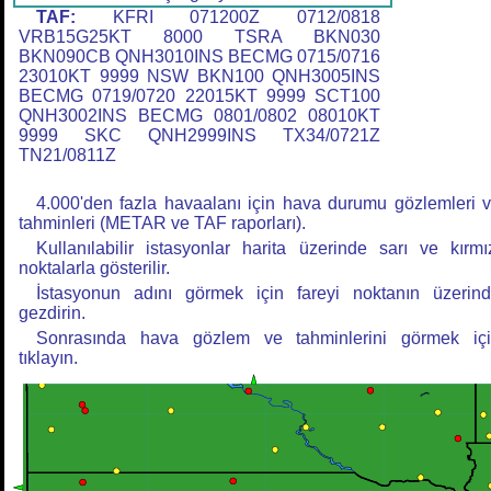
TAF:
KFRI 071200Z 0712/0818
VRB15G25KT 8000 TSRA BKN030
BKN090CB QNH3010INS BECMG 0715/0716
23010KT 9999 NSW BKN100 QNH3005INS
BECMG 0719/0720 22015KT 9999 SCT100
QNH3002INS BECMG 0801/0802 08010KT
9999 SKC QNH2999INS TX34/0721Z
TN21/0811Z
4.000'den fazla havaalanı için hava durumu gözlemleri 
tahminleri (METAR ve TAF raporları).
Kullanılabilir istasyonlar harita üzerinde sarı ve kırmı
noktalarla gösterilir.
İstasyonun adını görmek için fareyi noktanın üzerin
gezdirin.
Sonrasında hava gözlem ve tahminlerini görmek iç
tıklayın.