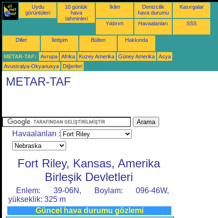
Uydu
10 günlük
İklim
Denizcilik
Kasırgalar
görüntüleri
hava
hava durumu
tahminleri
Yıldırım
Havaalanları
SSS
Diller
İletişim
Bülten
Hakkında
METAR-TAF:
Avrupa
Afrika
Kuzey Amerika
Güney Amerika
Asya
Avustralya-Okyanusya
Diğerleri
METAR-TAF
Havaalanları :
Fort Riley, Kansas, Amerika
Birleşik Devletleri
Enlem: 39-06N, Boylam: 096-46W,
yükseklik: 325 m
Güncel hava durumu gözlemi