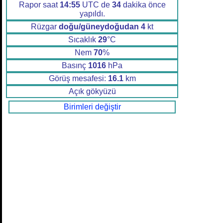
Rapor saat
14:55
UTC de
34
dakika önce
yapıldı.
Rüzgar
doğu/güneydoğudan
4
kt
Sıcaklık
29
°C
Nem
70
%
Basınç
1016
hPa
Görüş mesafesi:
16.1
km
Açık gökyüzü
Birimleri değiştir