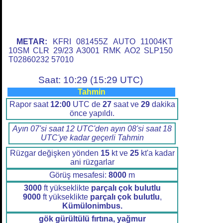
METAR:
KFRI 081455Z AUTO 11004KT
10SM CLR 29/23 A3001 RMK AO2 SLP150
T02860232 57010
Saat: 10:29 (15:29 UTC)
Tahmin
Rapor saat
12:00
UTC de
27
saat ve
29
dakika
önce yapıldı.
Ayın 07'si saat 12 UTC'den ayın 08'si saat 18
UTC'ye kadar geçerli Tahmin
Rüzgar değişken yönden
15
kt ve
25
kt'a kadar
ani rüzgarlar
Görüş mesafesi:
8000
m
3000
ft yükseklikte
parçalı çok bulutlu
9000
ft yükseklikte
parçalı çok bulutlu
,
Kümülonimbus.
gök gürültülü fırtına, yağmur