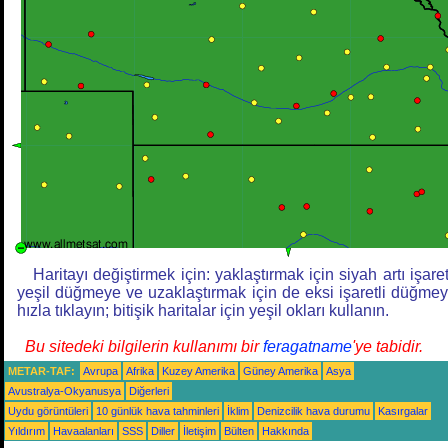
Haritayı değiştirmek için: yaklaştırmak için siyah artı işaret
yeşil düğmeye ve uzaklaştırmak için de eksi işaretli düğme
hızla tıklayın; bitişik haritalar için yeşil okları kullanın.
Bu sitedeki bilgilerin kullanımı bir
feragatname
'ye tabidir.
METAR-TAF:
Avrupa
Afrika
Kuzey Amerika
Güney Amerika
Asya
Avustralya-Okyanusya
Diğerleri
Uydu görüntüleri
10 günlük hava tahminleri
İklim
Denizcilik hava durumu
Kasırgalar
Yıldırım
Havaalanları
SSS
Diller
İletişim
Bülten
Hakkında