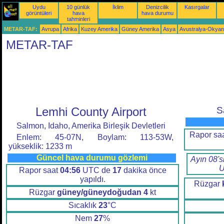
Uydu
10 günlük
İklim
Denizcilik
Kasırgalar
görüntüleri
hava
hava durumu
tahminleri
METAR-TAF:
Avrupa
Afrika
Kuzey Amerika
Güney Amerika
Asya
Avustralya-Okya
METAR-TAF
Lemhi County Airport
S
Salmon, Idaho, Amerika Birleşik Devletleri
Rapor sa
Enlem: 45-07N, Boylam: 113-53W,
yükseklik: 1233 m
Güncel hava durumu gözlemi
Ayın 08's
U
Rapor saat
04:56
UTC de
17
dakika önce
yapıldı.
Rüzgar
Rüzgar
güney/güneydoğudan
4
kt
Sıcaklık
23
°C
Nem
27
%