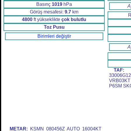
Basınç
1019
hPa
A
Görüş mesafesi:
9.7
km
R
4800
ft yükseklikte
çok bulutlu
Toz Pusu
Birimleri değiştir
A
TAF:
K
33006G
VRB03KT
P6SM SK
METAR:
KSMN 080456Z AUTO 16004KT