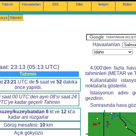
Yıldırım
Havaalanları
SSS
Diller
İletişim
Bülten
nusya
Diğerleri
Havaalanları :
aat: 23:13 (05:13 UTC)
4.000'den fazla hav
tahminleri (METAR ve T
Tahmin
Kullanılabilir istas
at
23:21
UTC de
5
saat ve
52
dakika
noktalarla gösterilir.
önce yapıldı.
İstasyonun adını g
i saat 00 UTC'den ayın 08'si saat 24
gezdirin.
TC'ye kadar geçerli Tahmin
Sonrasında hava gözle
kuzey/kuzeybatıdan
6
kt ve
12
kt'a
kadar ani rüzgarlar
Görüş mesafesi:
10
km
Açık gökyüzü