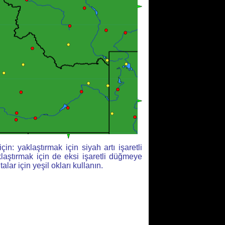
çin: yaklaştırmak için siyah artı işaretli
aştırmak için de eksi işaretli düğmeye
italar için yeşil okları kullanın.