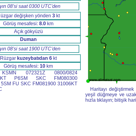
yın 08'si saat 0300 UTC'den
üzgar değişken yönden
3
kt
Görüş mesafesi:
8.0
km
Açık gökyüzü
Duman
yın 08'si saat 1900 UTC'den
Rüzgar
kuzeybatıdan
6
kt
Görüş mesafesi:
10
km
SMN 072321Z 0800/0824
12KT P6SM SKC FM080300
 5SM FU SKC FM081900 31006KT
C
Haritayı değiştirmek i
yeşil düğmeye ve uzakl
hızla tıklayın; bitişik har