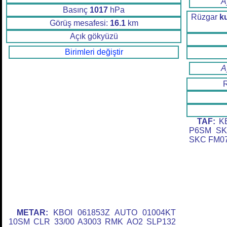
A
Basınç
1017
hPa
Rüzgar
k
Görüş mesafesi:
16.1
km
Açık gökyüzü
Birimleri değiştir
A
TAF:
KB
P6SM SK
SKC FM07
METAR:
KBOI 061853Z AUTO 01004KT
10SM CLR 33/00 A3003 RMK AO2 SLP132