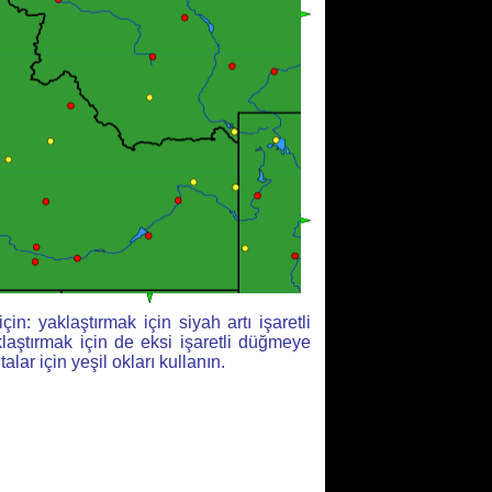
çin: yaklaştırmak için siyah artı işaretli
aştırmak için de eksi işaretli düğmeye
italar için yeşil okları kullanın.