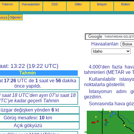
Yıldırım
Havaalanları
SSS
Diller
İletişim
Bülten
nusya
Diğerleri
Havaalanları :
aat: 13:22 (19:22 UTC)
4.000'den fazla hav
tahminleri (METAR ve T
Tahmin
Kullanılabilir istas
at
17:26
UTC de
1
saat ve
56
dakika
noktalarla gösterilir.
önce yapıldı.
İstasyonun adını g
i saat 18 UTC'den ayın 07'si saat 18
gezdirin.
TC'ye kadar geçerli Tahmin
Sonrasında hava gözle
üzgar değişken yönden
6
kt
Görüş mesafesi:
10
km
Açık gökyüzü