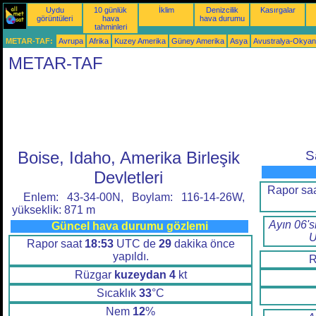
Uydu
10 günlük
İklim
Denizcilik
Kasırgalar
görüntüleri
hava
hava durumu
tahminleri
METAR-TAF:
Avrupa
Afrika
Kuzey Amerika
Güney Amerika
Asya
Avustralya-Okya
METAR-TAF
Boise, Idaho, Amerika Birleşik
S
Devletleri
Rapor sa
Enlem: 43-34-00N, Boylam: 116-14-26W,
yükseklik: 871 m
Ayın 06's
Güncel hava durumu gözlemi
U
Rapor saat
18:53
UTC de
29
dakika önce
yapıldı.
R
Rüzgar
kuzeydan
4
kt
Sıcaklık
33
°C
Nem
12
%