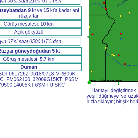
yın 06'si saat 2100 UTC'den
uzeybatıdan
9
kt ve
15
kt'a kadar ani
rüzgarlar
Görüş mesafesi:
10
km
Açık gökyüzü
yın 07'si saat 0500 UTC'den
Rüzgar
güneydoğudan
5
kt
Görüş mesafesi:
9.7
km
Duman
OI 061726Z 0618/0718 VRB06KT
C FM062100 32009G15KT P6SM
0500 14005KT 6SM FU SKC
Haritayı değiştirmek i
yeşil düğmeye ve uzakl
hızla tıklayın; bitişik har