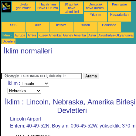
Uydu
Havalimanı
10 günlük
Denizcilik
Kasırgalar
görüntüleri
Hava Durumu
hava
hava durumu
tahminleri
Yıldırım
Havaalanları
SSS
Diller
İletişim
Bülten
Hakkında
İklim :
Avrupa
Afrika
Kuzey Amerika
Güney Amerika
Asya
Avustralya-Okyanusya
Diğerleri
İklim normalleri
İklim :
İklim : Lincoln, Nebraska, Amerika Birleşi
Devletleri
Lincoln Airport
Enlem: 40-49-52N, Boylam: 096-45-52W, yükseklik: 370 m