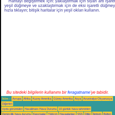
Haritayı değiştirmek için: yaklaştırmak için siyah artı işaret
yeşil düğmeye ve uzaklaştırmak için de eksi işaretli düğme
hızla tıklayın; bitişik haritalar için yeşil okları kullanın.
Bu sitedeki bilgilerin kullanımı bir
feragatname
'ye tabidir.
İklim :
Avrupa
Afrika
Kuzey Amerika
Güney Amerika
Asya
Avustralya-Okyanusya
Diğerleri
Uydu görüntüleri
Havalimanı Hava Durumu
10 günlük hava tahminleri
Denizcilik hava durumu
Kasırgalar
Yıldırım
Havaalanları
SSS
Diller
İletişim
Bülten