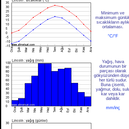
Minimum ve
maksimum günlü
sıcaklıkların aylı
ortalaması.
°C/°F
Yağış, hava
durumunun bir
parçası olarak
gökyüzünden düş
her türlü sudur.
Buna çisenti,
yağmur, dolu, sul
kar veya kar
dahildir.
mm/inç