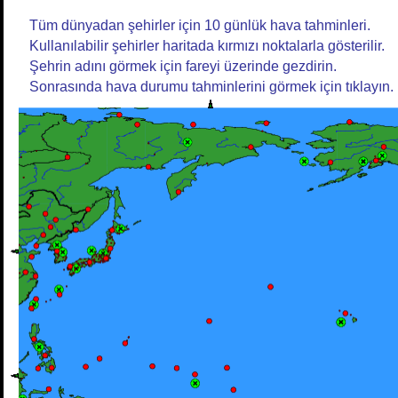
Tüm dünyadan şehirler için 10 günlük hava tahminleri.
Kullanılabilir şehirler haritada kırmızı noktalarla gösterilir.
Şehrin adını görmek için fareyi üzerinde gezdirin.
Sonrasında hava durumu tahminlerini görmek için tıklayın.