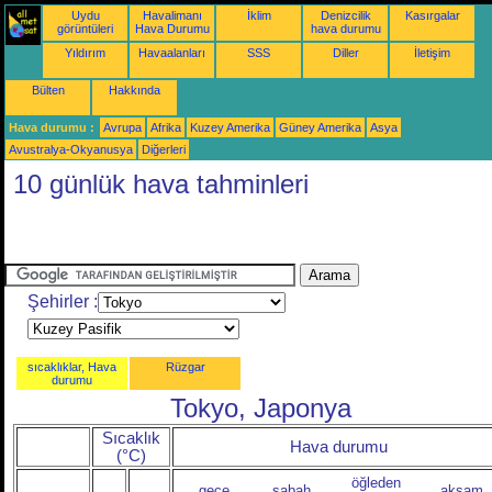
Uydu
Havalimanı
İklim
Denizcilik
Kasırgalar
görüntüleri
Hava Durumu
hava durumu
Yıldırım
Havaalanları
SSS
Diller
İletişim
Bülten
Hakkında
Hava durumu :
Avrupa
Afrika
Kuzey Amerika
Güney Amerika
Asya
Avustralya-Okyanusya
Diğerleri
10 günlük hava tahminleri
Şehirler :
sıcaklıklar, Hava
Rüzgar
durumu
Tokyo, Japonya
Sıcaklık
Hava durumu
(°C)
öğleden
gece
sabah
akşam