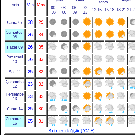
sonra
tarih
Min
Max
00-
03-
06-
09-
12-15
15-18
18-21
21-2
03
06
09
12
28
29
Cuma 07
Cumartesi
26
34
08
26
35
Pazar 09
Pazartesi
26
33
10
25
33
Salı 11
Çarşamba
23
32
12
Perşembe
23
32
13
25
30
Cuma 14
Cumartesi
25
31
15
Birimleri değiştir (°C/°F)