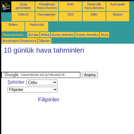
Uydu
Havalimanı
İklim
Denizcilik
Kasırgalar
görüntüleri
Hava Durumu
hava durumu
Yıldırım
Havaalanları
SSS
Diller
İletişim
Bülten
Hakkında
Hava durumu :
Avrupa
Afrika
Kuzey Amerika
Güney Amerika
Asya
Avustralya-Okyanusya
Diğerleri
10 günlük hava tahminleri
Şehirler :
Filipinler