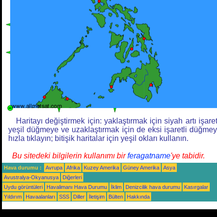
Haritayı değiştirmek için: yaklaştırmak için siyah artı işaret
yeşil düğmeye ve uzaklaştırmak için de eksi işaretli düğme
hızla tıklayın; bitişik haritalar için yeşil okları kullanın.
Bu sitedeki bilgilerin kullanımı bir
feragatname
'ye tabidir.
Hava durumu :
Avrupa
Afrika
Kuzey Amerika
Güney Amerika
Asya
Avustralya-Okyanusya
Diğerleri
Uydu görüntüleri
Havalimanı Hava Durumu
İklim
Denizcilik hava durumu
Kasırgalar
Yıldırım
Havaalanları
SSS
Diller
İletişim
Bülten
Hakkında