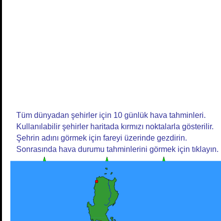
Tüm dünyadan şehirler için 10 günlük hava tahminleri.
Kullanılabilir şehirler haritada kırmızı noktalarla gösterilir.
Şehrin adını görmek için fareyi üzerinde gezdirin.
Sonrasında hava durumu tahminlerini görmek için tıklayın.