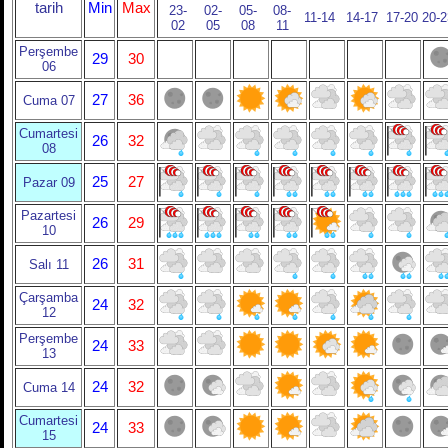
tarih
Min
Max
23-
02-
05-
08-
11-14
14-17
17-20
20-2
02
05
08
11
Perşembe
29
30
06
27
36
Cuma 07
Cumartesi
26
32
08
25
27
Pazar 09
Pazartesi
26
29
10
26
31
Salı 11
Çarşamba
24
32
12
Perşembe
24
33
13
24
32
Cuma 14
Cumartesi
24
33
15