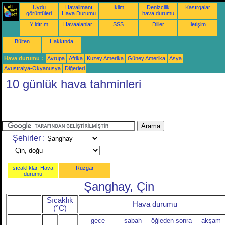
Uydu
Havalimanı
İklim
Denizcilik
Kasırgalar
görüntüleri
Hava Durumu
hava durumu
Yıldırım
Havaalanları
SSS
Diller
İletişim
Bülten
Hakkında
Hava durumu :
Avrupa
Afrika
Kuzey Amerika
Güney Amerika
Asya
Avustralya-Okyanusya
Diğerleri
10 günlük hava tahminleri
Şehirler :
sıcaklıklar, Hava
Rüzgar
durumu
Şanghay, Çin
Sıcaklık
Hava durumu
(°C)
gece
sabah
öğleden sonra
akşam