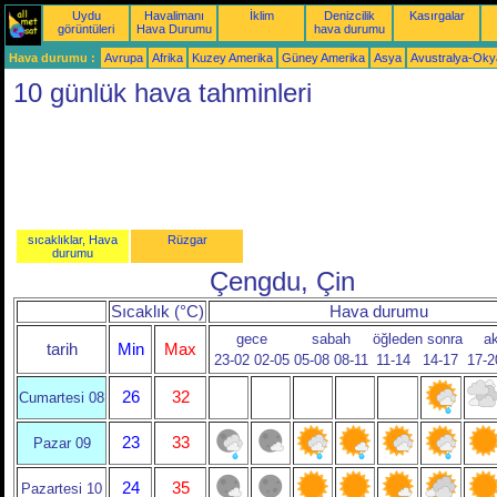
Uydu
Havalimanı
İklim
Denizcilik
Kasırgalar
görüntüleri
Hava Durumu
hava durumu
Hava durumu :
Avrupa
Afrika
Kuzey Amerika
Güney Amerika
Asya
Avustralya-Ok
10 günlük hava tahminleri
sıcaklıklar, Hava
Rüzgar
durumu
Çengdu, Çin
Sıcaklık (°C)
Hava durumu
gece
sabah
öğleden sonra
a
tarih
Min
Max
23-02
02-05
05-08
08-11
11-14
14-17
17-2
26
32
Cumartesi 08
23
33
Pazar 09
24
35
Pazartesi 10