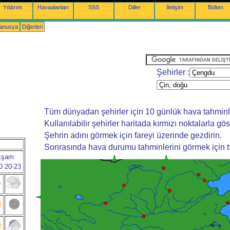
Yıldırım
Havaalanları
SSS
Diller
İletişim
Bülten
yanusya
Diğerleri
Şehirler :
Tüm dünyadan şehirler için 10 günlük hava tahminl
Kullanılabilir şehirler haritada kırmızı noktalarla göste
Şehrin adını görmek için fareyi üzerinde gezdirin.
Sonrasında hava durumu tahminlerini görmek için tı
kşam
0
20-23