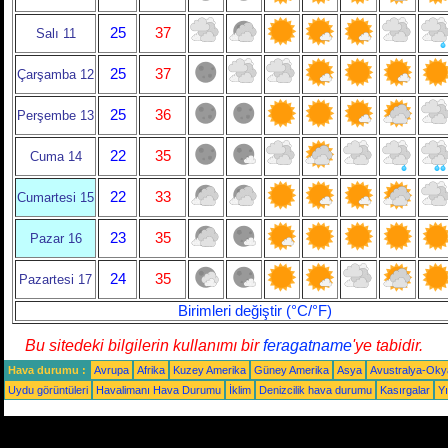
25
37
Salı 11
25
37
Çarşamba 12
25
36
Perşembe 13
22
35
Cuma 14
22
33
Cumartesi 15
23
35
Pazar 16
24
35
Pazartesi 17
Birimleri değiştir (°C/°F)
Bu sitedeki bilgilerin kullanımı bir
feragatname
'ye tabidir.
Hava durumu :
Avrupa
Afrika
Kuzey Amerika
Güney Amerika
Asya
Avustralya-Ok
Uydu görüntüleri
Havalimanı Hava Durumu
İklim
Denizcilik hava durumu
Kasırgalar
Yı