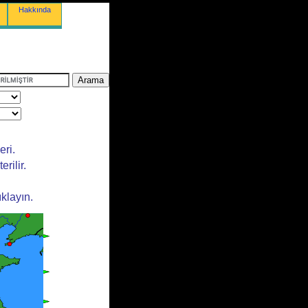
Hakkında
eri.
rilir.
klayın.