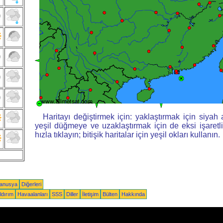
Haritayı değiştirmek için: yaklaştırmak için siyah ar
yeşil düğmeye ve uzaklaştırmak için de eksi işaret
hızla tıklayın; bitişik haritalar için yeşil okları kullanın.
yanusya
Diğerleri
ldırım
Havaalanları
SSS
Diller
İletişim
Bülten
Hakkında