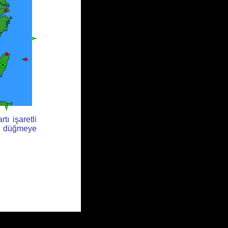
tı işaretli
li düğmeye