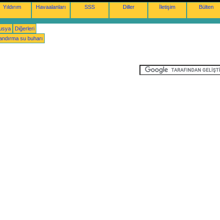
Yıldırım
Havaalanları
SSS
Diller
İletişim
Bülten
usya
Diğerleri
andırma su buharı