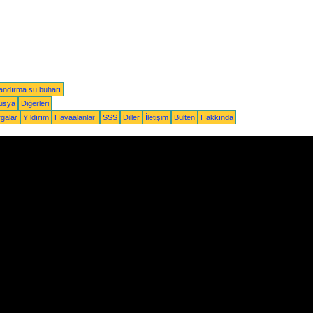
andırma su buharı
usya
Diğerleri
galar
Yıldırım
Havaalanları
SSS
Diller
İletişim
Bülten
Hakkında