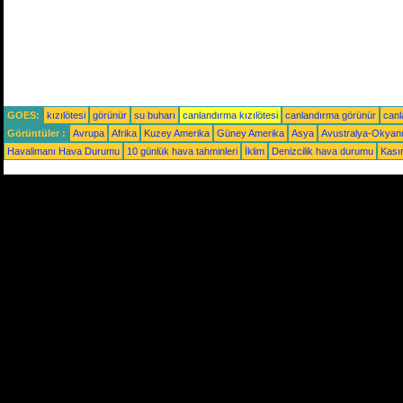
GOES:
kızılötesi
görünür
su buharı
canlandırma kızılötesi
canlandırma görünür
canl
Görüntüler :
Avrupa
Afrika
Kuzey Amerika
Güney Amerika
Asya
Avustralya-Okyan
Havalimanı Hava Durumu
10 günlük hava tahminleri
İklim
Denizcilik hava durumu
Kasır