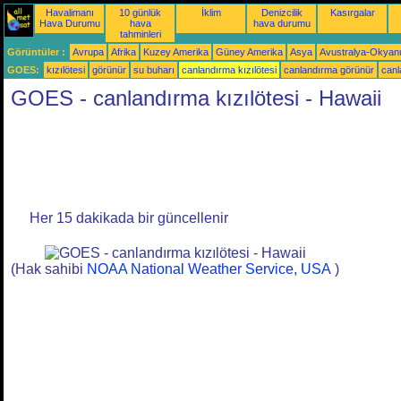
Havalimanı
10 günlük
İklim
Denizcilik
Kasırgalar
Hava Durumu
hava
hava durumu
tahminleri
Görüntüler :
Avrupa
Afrika
Kuzey Amerika
Güney Amerika
Asya
Avustralya-Okyan
GOES:
kızılötesi
görünür
su buharı
canlandırma kızılötesi
canlandırma görünür
canl
GOES - canlandırma kızılötesi - Hawaii
Her 15 dakikada bir güncellenir
(Hak sahibi
NOAA National Weather Service, USA
)