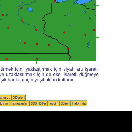
tirmek için: yaklaştırmak için siyah artı işaretli
e uzaklaştırmak için de eksi işaretli düğmeye
tişik haritalar için yeşil okları kullanın.
yanusya
Diğerleri
ldırım
Havaalanları
SSS
Diller
İletişim
Bülten
Hakkında