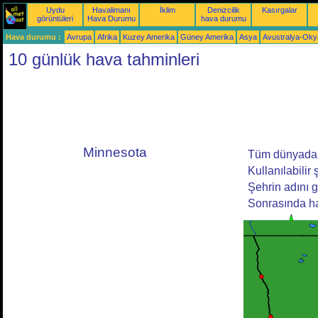
Uydu
Havalimanı
İklim
Denizcilik
Kasırgalar
görüntüleri
Hava Durumu
hava durumu
Hava durumu :
Avrupa
Afrika
Kuzey Amerika
Güney Amerika
Asya
Avustralya-Ok
10 günlük hava tahminleri
Minnesota
Tüm dünyadan 
Kullanılabilir 
Şehrin adını g
Sonrasında ha