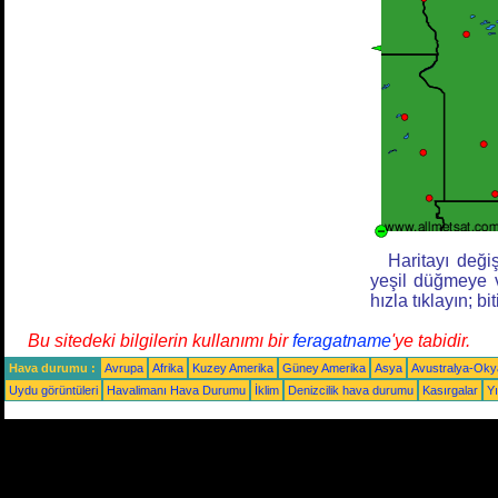
Haritayı değiş
yeşil düğmeye v
hızla tıklayın; bi
Bu sitedeki bilgilerin kullanımı bir
feragatname
'ye tabidir.
Hava durumu :
Avrupa
Afrika
Kuzey Amerika
Güney Amerika
Asya
Avustralya-Ok
Uydu görüntüleri
Havalimanı Hava Durumu
İklim
Denizcilik hava durumu
Kasırgalar
Yı