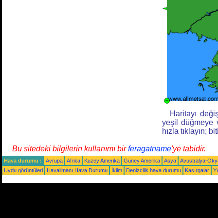
Haritayı değiş
yeşil düğmeye v
hızla tıklayın; bi
Bu sitedeki bilgilerin kullanımı bir
feragatname
'ye tabidir.
Hava durumu :
Avrupa
Afrika
Kuzey Amerika
Güney Amerika
Asya
Avustralya-Ok
Uydu görüntüleri
Havalimanı Hava Durumu
İklim
Denizcilik hava durumu
Kasırgalar
Yı