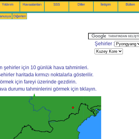
Yıldırım
Havaalanları
SSS
Diller
İletişim
Bülten
yanusya
Diğerleri
Şehirler :
şehirler için 10 günlük hava tahminleri.
şehirler haritada kırmızı noktalarla gösterilir.
örmek için fareyi üzerinde gezdirin.
va durumu tahminlerini görmek için tıklayın.