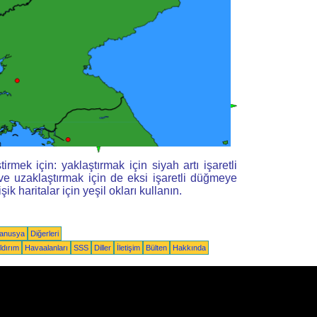
tirmek için: yaklaştırmak için siyah artı işaretli
e uzaklaştırmak için de eksi işaretli düğmeye
tişik haritalar için yeşil okları kullanın.
yanusya
Diğerleri
ldırım
Havaalanları
SSS
Diller
İletişim
Bülten
Hakkında