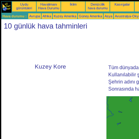
Uydu
Havalimanı
İklim
Denizcilik
Kasırgalar
görüntüleri
Hava Durumu
hava durumu
Hava durumu :
Avrupa
Afrika
Kuzey Amerika
Güney Amerika
Asya
Avustralya-Ok
10 günlük hava tahminleri
Kuzey Kore
Tüm dünyadan 
Kullanılabilir 
Şehrin adını g
Sonrasında ha