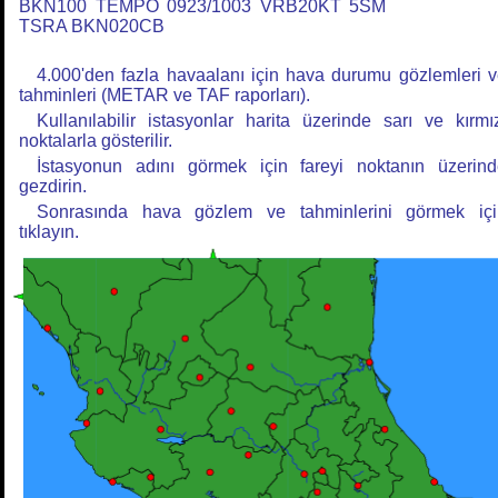
BKN100 TEMPO 0923/1003 VRB20KT 5SM
TSRA BKN020CB
4.000'den fazla havaalanı için hava durumu gözlemleri 
tahminleri (METAR ve TAF raporları).
Kullanılabilir istasyonlar harita üzerinde sarı ve kırmı
noktalarla gösterilir.
İstasyonun adını görmek için fareyi noktanın üzerin
gezdirin.
Sonrasında hava gözlem ve tahminlerini görmek içi
tıklayın.