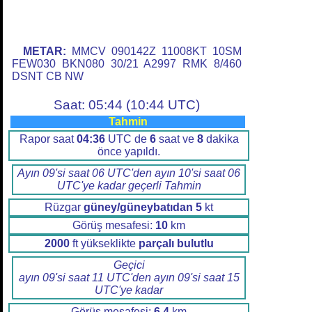
METAR:
MMCV 090142Z 11008KT 10SM
FEW030 BKN080 30/21 A2997 RMK 8/460
DSNT CB NW
Saat: 05:44 (10:44 UTC)
Tahmin
Rapor saat
04:36
UTC de
6
saat ve
8
dakika
önce yapıldı.
Ayın 09'si saat 06 UTC'den ayın 10'si saat 06
UTC'ye kadar geçerli Tahmin
Rüzgar
güney/güneybatıdan
5
kt
Görüş mesafesi:
10
km
2000
ft yükseklikte
parçalı bulutlu
Geçici
ayın 09'si saat 11 UTC'den ayın 09'si saat 15
UTC'ye kadar
Görüş mesafesi:
6.4
km