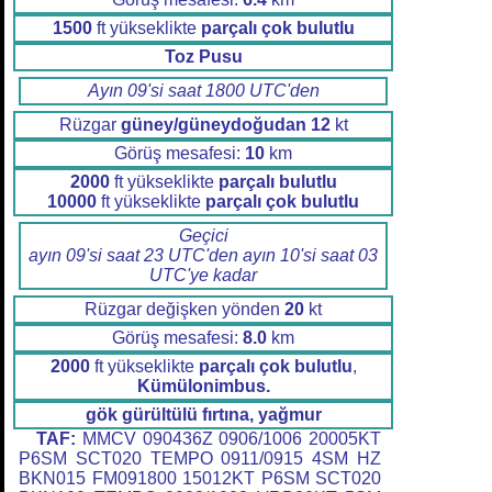
1500
ft yükseklikte
parçalı çok bulutlu
Toz Pusu
Ayın 09'si saat 1800 UTC'den
Rüzgar
güney/güneydoğudan
12
kt
Görüş mesafesi:
10
km
2000
ft yükseklikte
parçalı bulutlu
10000
ft yükseklikte
parçalı çok bulutlu
Geçici
ayın 09'si saat 23 UTC'den ayın 10'si saat 03
UTC'ye kadar
Rüzgar değişken yönden
20
kt
Görüş mesafesi:
8.0
km
2000
ft yükseklikte
parçalı çok bulutlu
,
Kümülonimbus.
gök gürültülü fırtına, yağmur
TAF:
MMCV 090436Z 0906/1006 20005KT
P6SM SCT020 TEMPO 0911/0915 4SM HZ
BKN015 FM091800 15012KT P6SM SCT020