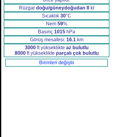
Rüzgar
doğu/güneydoğudan
8
kt
Sıcaklık
30
°C
Nem
59
%
Basınç
1015
hPa
Görüş mesafesi:
16.1
km
3000
ft yükseklikte
az bulutlu
8000
ft yükseklikte
parçalı çok bulutlu
Birimleri değiştir