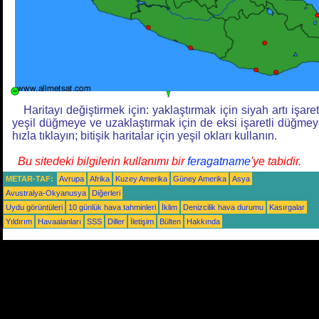
Haritayı değiştirmek için: yaklaştırmak için siyah artı işaret
yeşil düğmeye ve uzaklaştırmak için de eksi işaretli düğme
hızla tıklayın; bitişik haritalar için yeşil okları kullanın.
Bu sitedeki bilgilerin kullanımı bir
feragatname
'ye tabidir.
METAR-TAF:
Avrupa
Afrika
Kuzey Amerika
Güney Amerika
Asya
Avustralya-Okyanusya
Diğerleri
Uydu görüntüleri
10 günlük hava tahminleri
İklim
Denizcilik hava durumu
Kasırgalar
Yıldırım
Havaalanları
SSS
Diller
İletişim
Bülten
Hakkında