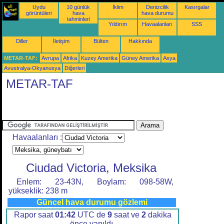
Uydu
10 günlük
İklim
Denizcilik
Kasırgalar
görüntüleri
hava
hava durumu
tahminleri
Yıldırım
Havaalanları
SSS
Diller
İletişim
Bülten
Hakkında
METAR-TAF:
Avrupa
Afrika
Kuzey Amerika
Güney Amerika
Asya
Avustralya-Okyanusya
Diğerleri
METAR-TAF
Havaalanları :
Ciudad Victoria, Meksika
Enlem: 23-43N, Boylam: 098-58W,
yükseklik: 238 m
Güncel hava durumu gözlemi
Rapor saat
01:42
UTC de
9
saat ve
2
dakika
önce yapıldı.