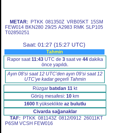
METAR:
PTKK 081350Z VRB05KT 15SM
FEW014 BKN280 29/25 A2983 RMK SLP105
T02850251
Saat: 01:27 (15:27 UTC)
Tahmin
Rapor saat
11:43
UTC de
3
saat ve
44
dakika
önce yapıldı.
Ayın 08'si saat 12 UTC'den ayın 09'si saat 12
UTC'ye kadar geçerli Tahmin
Rüzgar
batıdan
11
kt
Görüş mesafesi:
10
km
1600
ft yükseklikte
az bulutlu
Civarda sağanaklar
TAF:
PTKK 081143Z 0812/0912 26011KT
P6SM VCSH FEW016