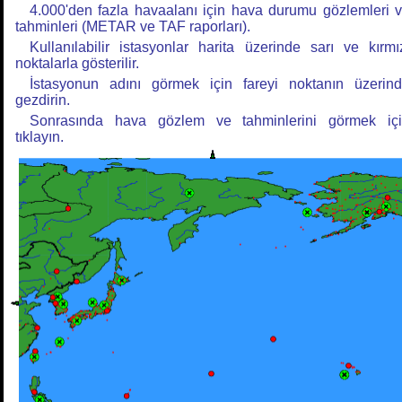
4.000'den fazla havaalanı için hava durumu gözlemleri 
tahminleri (METAR ve TAF raporları).
Kullanılabilir istasyonlar harita üzerinde sarı ve kırmı
noktalarla gösterilir.
İstasyonun adını görmek için fareyi noktanın üzerin
gezdirin.
Sonrasında hava gözlem ve tahminlerini görmek iç
tıklayın.