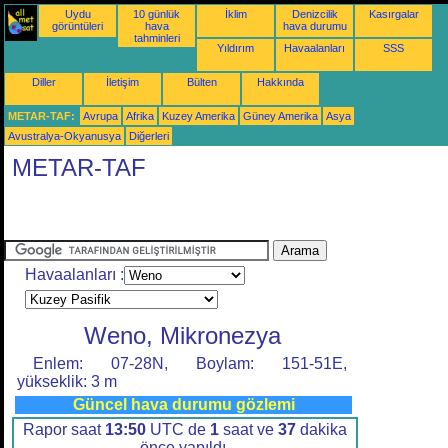
Uydu
10 günlük
İklim
Denizcilik
Kasırgalar
görüntüleri
hava
hava durumu
tahminleri
Yıldırım
Havaalanları
SSS
Diller
İletişim
Bülten
Hakkında
METAR-TAF:
Avrupa
Afrika
Kuzey Amerika
Güney Amerika
Asya
Avustralya-Okyanusya
Diğerleri
METAR-TAF
Havaalanları :
Weno, Mikronezya
Enlem: 07-28N, Boylam: 151-51E,
yükseklik: 3 m
Güncel hava durumu gözlemi
Rapor saat
13:50
UTC de
1
saat ve
37
dakika
önce yapıldı.