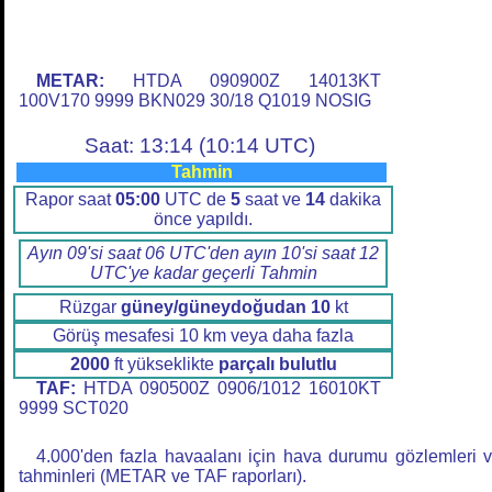
METAR:
HTDA 090900Z 14013KT
100V170 9999 BKN029 30/18 Q1019 NOSIG
Saat: 13:14 (10:14 UTC)
Tahmin
Rapor saat
05:00
UTC de
5
saat ve
14
dakika
önce yapıldı.
Ayın 09'si saat 06 UTC'den ayın 10'si saat 12
UTC'ye kadar geçerli Tahmin
Rüzgar
güney/güneydoğudan
10
kt
Görüş mesafesi 10 km veya daha fazla
2000
ft yükseklikte
parçalı bulutlu
TAF:
HTDA 090500Z 0906/1012 16010KT
9999 SCT020
4.000'den fazla havaalanı için hava durumu gözlemleri 
tahminleri (METAR ve TAF raporları).