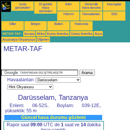
Uydu
10 günlük
İklim
Denizcilik
Kasırgalar
görüntüleri
hava
hava durumu
tahminleri
Yıldırım
Havaalanları
SSS
Diller
İletişim
Bülten
Hakkında
METAR-TAF:
Avrupa
Afrika
Kuzey Amerika
Güney Amerika
Asya
Avustralya-Okyanusya
Diğerleri
METAR-TAF
Havaalanları :
Darüsselam, Tanzanya
Enlem: 06-52S, Boylam: 039-12E,
yükseklik: 55 m
Güncel hava durumu gözlemi
Rapor saat
09:00
UTC de
1
saat ve
14
dakika
önce yapıldı.