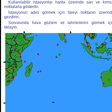
Kullanılabilir istasyonlar harita üzerinde sarı ve kırmı
noktalarla gösterilir.
İstasyonun adını görmek için fareyi noktanın üzerin
gezdirin.
Sonrasında hava gözlem ve tahminlerini görmek iç
tıklayın.