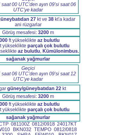
i saat 00 UTC'den ayın 09'si saat 06
UTC'ye kadar
güneybatıdan
27
kt ve
38
kt'a kadar
ani rüzgarlar
Görüş mesafesi:
3200
m
000
ft yükseklikte
az bulutlu
t yükseklikte
parçalı çok bulutlu
kseklikte
az bulutlu
,
Kümülonimbus.
sağanak yağmurlar
Geçici
i saat 06 UTC'den ayın 09'si saat 12
UTC'ye kadar
gar
güney/güneybatıdan
22
kt
Görüş mesafesi:
3200
m
000
ft yükseklikte
az bulutlu
t yükseklikte
parçalı çok bulutlu
sağanak yağmurlar
TP 081100Z 0812/0918 24017KT
W010 BKN032 TEMPO 0812/0818
 3200 SHRA FEW010 BKN017