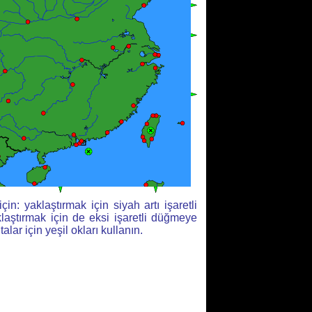
çin: yaklaştırmak için siyah artı işaretli
aştırmak için de eksi işaretli düğmeye
italar için yeşil okları kullanın.