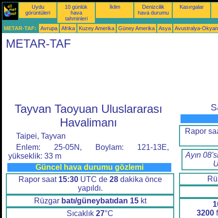
Uydu
10 günlük
İklim
Denizcilik
Kasırgalar
görüntüleri
hava
hava durumu
tahminleri
METAR-TAF:
Avrupa
Afrika
Kuzey Amerika
Güney Amerika
Asya
Avustralya-Okya
METAR-TAF
Tayvan Taoyuan Uluslararası
S
Havalimanı
Rapor sa
Taipei, Tayvan
Enlem: 25-05N, Boylam: 121-13E,
Ayın 08's
yükseklik: 33 m
U
Güncel hava durumu gözlemi
Rü
Rapor saat
15:30
UTC de
28
dakika önce
yapıldı.
Rüzgar
batı/güneybatıdan
15
kt
1
3200
f
Sıcaklık
27
°C