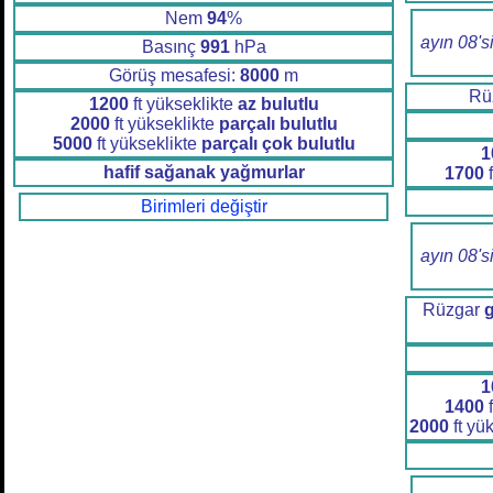
Nem
94
%
ayın 08's
Basınç
991
hPa
Görüş mesafesi:
8000
m
Rü
1200
ft yükseklikte
az bulutlu
2000
ft yükseklikte
parçalı bulutlu
5000
ft yükseklikte
parçalı çok bulutlu
1
hafif sağanak yağmurlar
1700
f
Birimleri değiştir
ayın 08's
Rüzgar
1
1400
f
2000
ft yü