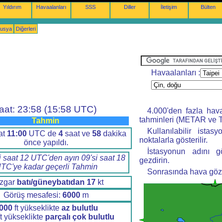
Yıldırım
Havaalanları
SSS
Diller
İletişim
Bülten
nusya
Diğerleri
Havaalanları :
aat: 23:58 (15:58 UTC)
4.000'den fazla hav
tahminleri (METAR ve T
Tahmin
Kullanılabilir istas
at
11:00
UTC de
4
saat ve
58
dakika
noktalarla gösterilir.
önce yapıldı.
İstasyonun adını g
i saat 12 UTC'den ayın 09'si saat 18
gezdirin.
TC'ye kadar geçerli Tahmin
Sonrasında hava gözle
zgar
batı/güneybatıdan
17
kt
Görüş mesafesi:
6000
m
000
ft yükseklikte
az bulutlu
t yükseklikte
parçalı çok bulutlu