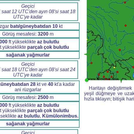
Geçici
i saat 12 UTC'den ayın 08'si saat 18
UTC'ye kadar
zgar
batı/güneybatıdan
10
kt
Görüş mesafesi:
3200
m
000
ft yükseklikte
az bulutlu
t yükseklikte
parçalı çok bulutlu
sağanak yağmurlar
Geçici
i saat 18 UTC'den ayın 08'si saat 24
UTC'ye kadar
güneybatıdan
28
kt ve
40
kt'a kadar
Haritayı değiştirmek i
ani rüzgarlar
yeşil düğmeye ve uzakl
Görüş mesafesi:
2500
m
hızla tıklayın; bitişik har
000
ft yükseklikte
az bulutlu
t yükseklikte
parçalı çok bulutlu
kseklikte
az bulutlu
,
Kümülonimbus.
sağanak yağmurlar
Geçici