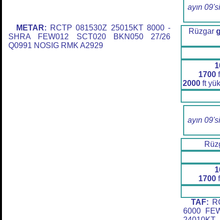
ayın 09's
METAR:
RCTP 081530Z 25015KT 8000 -
Rüzgar
SHRA FEW012 SCT020 BKN050 27/26
Q0991 NOSIG RMK A2929
1
1700
f
2000
ft yü
ayın 09's
Rüz
1
1700
f
TAF:
RC
6000 FE
24010KT